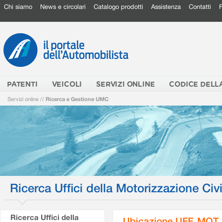
Chi siamo
News e circolari
Catalogo prodotti
Assistenza
Contatti
PATENTI
VEICOLI
SERVIZI ONLINE
CODICE DELL
Servizi online
//
Ricerca e Gestione UMC
Ricerca Uffici della Motorizzazione Civi
Ricerca Uffici della
Ubicazione UFF. MOT.