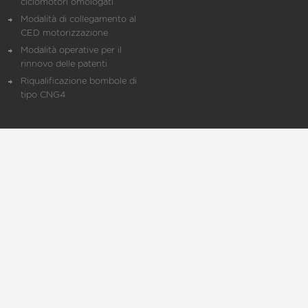
ciclomotori omologati
Modalità di collegamento al
CED motorizzazione
Modalità operative per il
rinnovo delle patenti
Riqualificazione bombole di
tipo CNG4