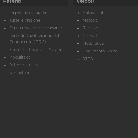
Patenti
Veicoli
La patente di guida
Autoveicoli
Tutte le pratiche
Motocicli
Foglio rosa e prove d’esame
Revisioni
Carta di Qualificazione del
Collaudi
Conducente (CQC)
Modulistica
Medici Certificatori - Novità
Documento Unico
Modulistica
STED
Patente nautica
Normativa