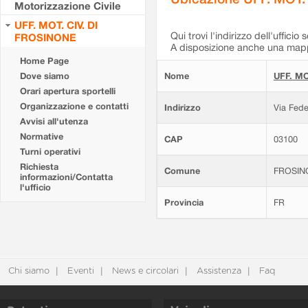
Motorizzazione Civile
UFF. MOT. CIV. DI
Qui trovi l'indirizzo dell'ufficio 
FROSINONE
A disposizione anche una mappa
Home Page
Dove siamo
Nome
UFF. MO
Orari apertura sportelli
Organizzazione e contatti
Indirizzo
Via Fede
Avvisi all'utenza
Normative
CAP
03100
Turni operativi
Richiesta
Comune
FROSIN
informazioni/Contatta
l'ufficio
Provincia
FR
Chi siamo
Eventi
News e circolari
Assistenza
Faq