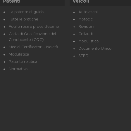
Patenti
Veicoli
La patente di guida
Autoveicoli
Tutte le pratiche
Motocicli
Foglio rosa e prove d’esame
Revisioni
Carta di Qualificazione del
Collaudi
Conducente (CQC)
Modulistica
Medici Certificatori - Novità
Documento Unico
Modulistica
STED
Patente nautica
Normativa