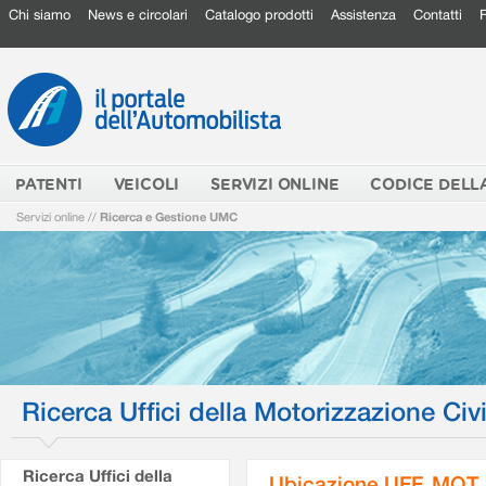
Chi siamo
News e circolari
Catalogo prodotti
Assistenza
Contatti
PATENTI
VEICOLI
SERVIZI ONLINE
CODICE DELL
Servizi online
//
Ricerca e Gestione UMC
Ricerca Uffici della Motorizzazione Civi
Ricerca Uffici della
Ubicazione UFF. MOT.