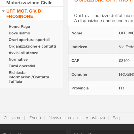
Motorizzazione Civile
UFF. MOT. CIV. DI
Qui trovi l'indirizzo dell'ufficio 
FROSINONE
A disposizione anche una mappa
Home Page
Dove siamo
Nome
UFF. MO
Orari apertura sportelli
Organizzazione e contatti
Indirizzo
Via Fede
Avvisi all'utenza
Normative
CAP
03100
Turni operativi
Richiesta
Comune
FROSIN
informazioni/Contatta
l'ufficio
Provincia
FR
Chi siamo
Eventi
News e circolari
Assistenza
Faq