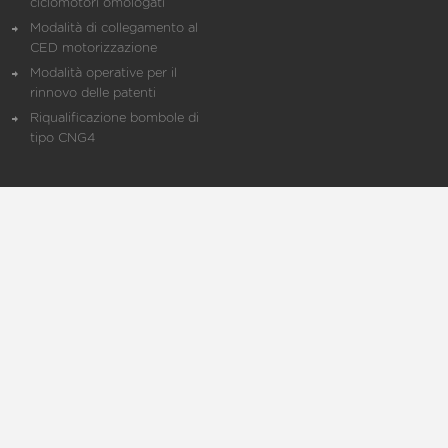
ciclomotori omologati
Modalità di collegamento al
CED motorizzazione
Modalità operative per il
rinnovo delle patenti
Riqualificazione bombole di
tipo CNG4