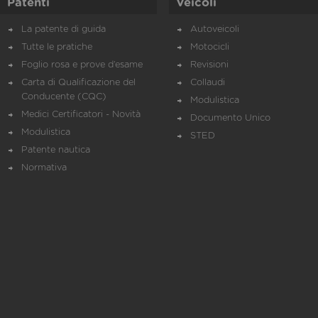
Patenti
Veicoli
La patente di guida
Autoveicoli
Tutte le pratiche
Motocicli
Foglio rosa e prove d’esame
Revisioni
Carta di Qualificazione del
Collaudi
Conducente (CQC)
Modulistica
Medici Certificatori - Novità
Documento Unico
Modulistica
STED
Patente nautica
Normativa