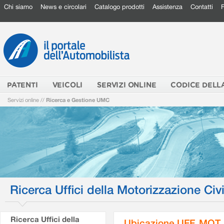
Chi siamo
News e circolari
Catalogo prodotti
Assistenza
Contatti
PATENTI
VEICOLI
SERVIZI ONLINE
CODICE DELL
Servizi online
//
Ricerca e Gestione UMC
Ricerca Uffici della Motorizzazione Civi
Ricerca Uffici della
Ubicazione UFF. MOT.