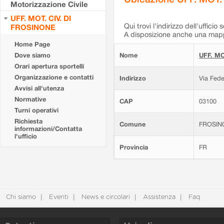
Motorizzazione Civile
UFF. MOT. CIV. DI
Qui trovi l'indirizzo dell'ufficio 
FROSINONE
A disposizione anche una mappa
Home Page
Dove siamo
Nome
UFF. MO
Orari apertura sportelli
Organizzazione e contatti
Indirizzo
Via Fede
Avvisi all'utenza
Normative
CAP
03100
Turni operativi
Richiesta
Comune
FROSIN
informazioni/Contatta
l'ufficio
Provincia
FR
Chi siamo
Eventi
News e circolari
Assistenza
Faq