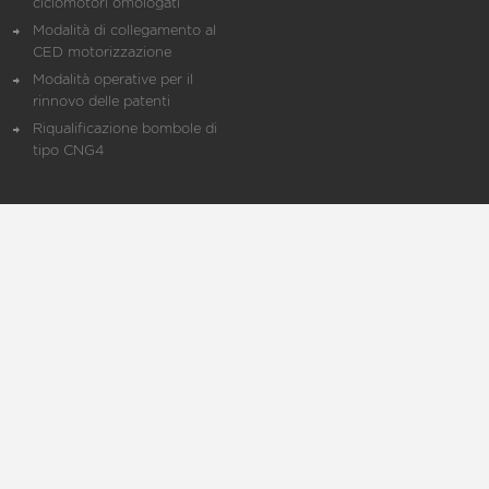
ciclomotori omologati
Modalità di collegamento al
CED motorizzazione
Modalità operative per il
rinnovo delle patenti
Riqualificazione bombole di
tipo CNG4