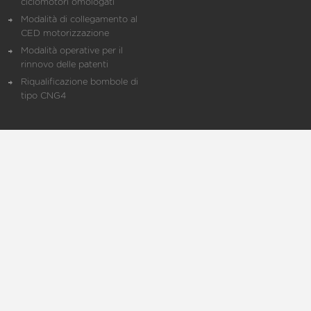
ciclomotori omologati
Modalità di collegamento al
CED motorizzazione
Modalità operative per il
rinnovo delle patenti
Riqualificazione bombole di
tipo CNG4