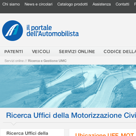
Chi siamo
News e circolari
Catalogo prodotti
Assistenza
Contatti
PATENTI
VEICOLI
SERVIZI ONLINE
CODICE DELL
Servizi online
//
Ricerca e Gestione UMC
Ricerca Uffici della Motorizzazione Civi
Ricerca Uffici della
Ubicazione UFF. MOT.