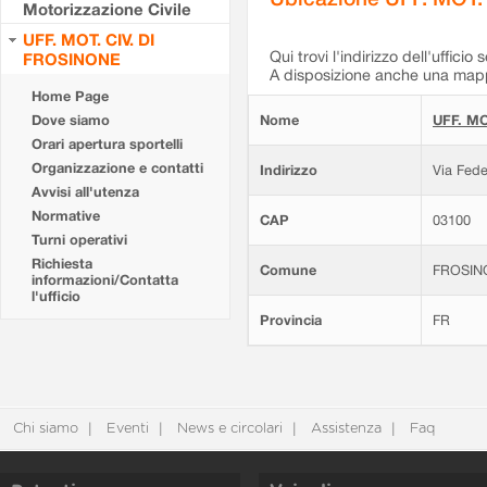
Motorizzazione Civile
UFF. MOT. CIV. DI
Qui trovi l'indirizzo dell'ufficio 
FROSINONE
A disposizione anche una mappa
Home Page
Dove siamo
Nome
UFF. MO
Orari apertura sportelli
Organizzazione e contatti
Indirizzo
Via Fede
Avvisi all'utenza
Normative
CAP
03100
Turni operativi
Richiesta
Comune
FROSIN
informazioni/Contatta
l'ufficio
Provincia
FR
Chi siamo
Eventi
News e circolari
Assistenza
Faq