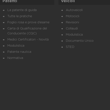
Patenti
Veicoli
La patente di guida
Autoveicoli
Tutte le pratiche
Motocicli
Foglio rosa e prove d’esame
Revisioni
Carta di Qualificazione del
Collaudi
Conducente (CQC)
Modulistica
Medici Certificatori - Novità
Documento Unico
Modulistica
STED
Patente nautica
Normativa