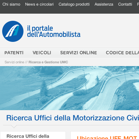
Chi siamo
News e circolari
Catalogo prodotti
Assistenza
Contatti
PATENTI
VEICOLI
SERVIZI ONLINE
CODICE DELL
Servizi online
//
Ricerca e Gestione UMC
Ricerca Uffici della Motorizzazione Civi
Ricerca Uffici della
Ubicazione UFF. MOT.