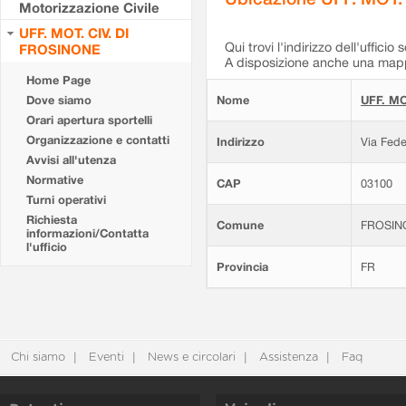
Motorizzazione Civile
UFF. MOT. CIV. DI
Qui trovi l'indirizzo dell'ufficio 
FROSINONE
A disposizione anche una mappa
Home Page
Dove siamo
Nome
UFF. MO
Orari apertura sportelli
Organizzazione e contatti
Indirizzo
Via Fede
Avvisi all'utenza
Normative
CAP
03100
Turni operativi
Richiesta
Comune
FROSIN
informazioni/Contatta
l'ufficio
Provincia
FR
Chi siamo
Eventi
News e circolari
Assistenza
Faq