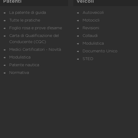
Patenti
Veicoli
La patente di guida
Autoveicoli
Tutte le pratiche
Motocicli
Foglio rosa e prove d’esame
Revisioni
Carta di Qualificazione del
Collaudi
Conducente (CQC)
Modulistica
Medici Certificatori - Novità
Documento Unico
Modulistica
STED
Patente nautica
Normativa