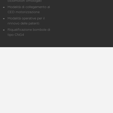
ciclomotori omologati
Modalità di collegamento al
CED motorizzazione
Modalità operative per il
rinnovo delle patenti
Riqualificazione bombole di
tipo CNG4