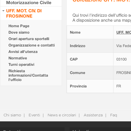
Motorizzazione Civile
UFF. MOT. CIV. DI
Qui trovi l'indirizzo dell'ufficio 
FROSINONE
A disposizione anche una mappa
Home Page
Dove siamo
Nome
UFF. MO
Orari apertura sportelli
Organizzazione e contatti
Indirizzo
Via Fede
Avvisi all'utenza
Normative
CAP
03100
Turni operativi
Richiesta
Comune
FROSIN
informazioni/Contatta
l'ufficio
Provincia
FR
Chi siamo
Eventi
News e circolari
Assistenza
Faq