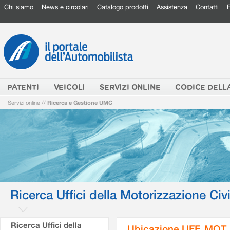
Chi siamo
News e circolari
Catalogo prodotti
Assistenza
Contatti
PATENTI
VEICOLI
SERVIZI ONLINE
CODICE DELL
Servizi online
//
Ricerca e Gestione UMC
Ricerca Uffici della Motorizzazione Civi
Ricerca Uffici della
Ubicazione UFF. MOT.