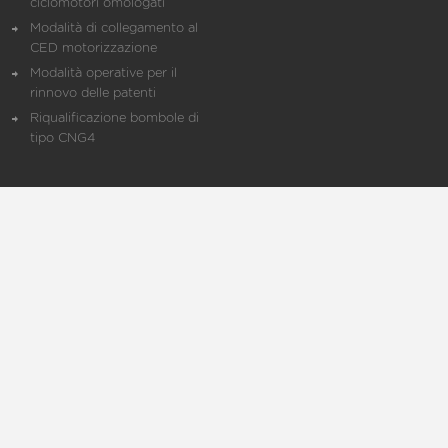
ciclomotori omologati
Modalità di collegamento al
CED motorizzazione
Modalità operative per il
rinnovo delle patenti
Riqualificazione bombole di
tipo CNG4