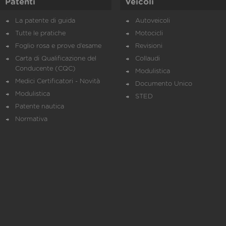
Patenti
Veicoli
La patente di guida
Autoveicoli
Tutte le pratiche
Motocicli
Foglio rosa e prove d’esame
Revisioni
Carta di Qualificazione del
Collaudi
Conducente (CQC)
Modulistica
Medici Certificatori - Novità
Documento Unico
Modulistica
STED
Patente nautica
Normativa