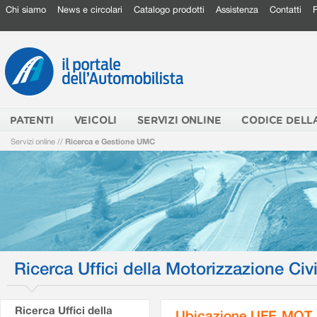
Chi siamo
News e circolari
Catalogo prodotti
Assistenza
Contatti
PATENTI
VEICOLI
SERVIZI ONLINE
CODICE DELL
Servizi online
//
Ricerca e Gestione UMC
Ricerca Uffici della Motorizzazione Civi
Ricerca Uffici della
Ubicazione UFF. MOT.