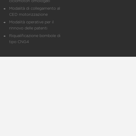
ciclomotori omologati
Modalità di collegamento al
CED motorizzazione
Modalità operative per il
rinnovo delle patenti
Riqualificazione bombole di
tipo CNG4