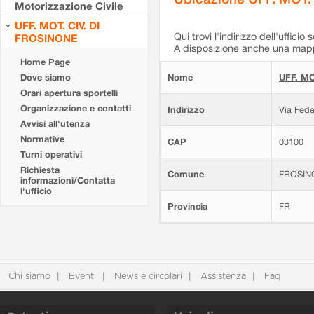
Motorizzazione Civile
UFF. MOT. CIV. DI
Qui trovi l'indirizzo dell'ufficio 
FROSINONE
A disposizione anche una mappa
Home Page
Dove siamo
Nome
UFF. MO
Orari apertura sportelli
Organizzazione e contatti
Indirizzo
Via Fede
Avvisi all'utenza
Normative
CAP
03100
Turni operativi
Richiesta
Comune
FROSIN
informazioni/Contatta
l'ufficio
Provincia
FR
Chi siamo
Eventi
News e circolari
Assistenza
Faq