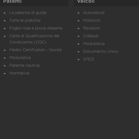
Patenti
Veicoli
La patente di guida
Autoveicoli
Tutte le pratiche
Motocicli
Foglio rosa e prove d’esame
Revisioni
Carta di Qualificazione del
Collaudi
Conducente (CQC)
Modulistica
Medici Certificatori - Novità
Documento Unico
Modulistica
STED
Patente nautica
Normativa