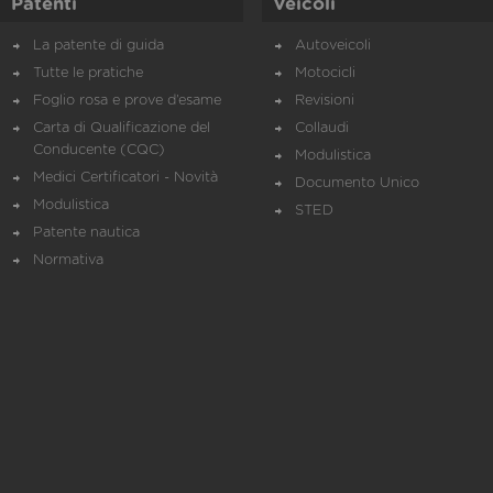
Patenti
Veicoli
La patente di guida
Autoveicoli
Tutte le pratiche
Motocicli
Foglio rosa e prove d’esame
Revisioni
Carta di Qualificazione del
Collaudi
Conducente (CQC)
Modulistica
Medici Certificatori - Novità
Documento Unico
Modulistica
STED
Patente nautica
Normativa