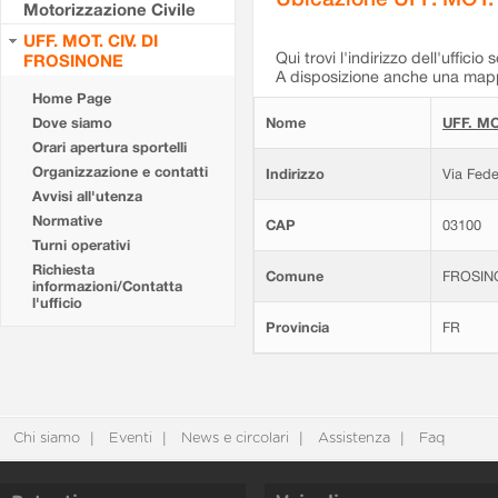
Motorizzazione Civile
UFF. MOT. CIV. DI
Qui trovi l'indirizzo dell'ufficio 
FROSINONE
A disposizione anche una mappa
Home Page
Dove siamo
Nome
UFF. MO
Orari apertura sportelli
Organizzazione e contatti
Indirizzo
Via Fede
Avvisi all'utenza
Normative
CAP
03100
Turni operativi
Richiesta
Comune
FROSIN
informazioni/Contatta
l'ufficio
Provincia
FR
Chi siamo
Eventi
News e circolari
Assistenza
Faq