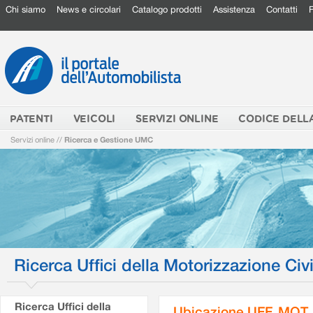
Chi siamo
News e circolari
Catalogo prodotti
Assistenza
Contatti
PATENTI
VEICOLI
SERVIZI ONLINE
CODICE DELL
Servizi online
//
Ricerca e Gestione UMC
Ricerca Uffici della Motorizzazione Civi
Ricerca Uffici della
Ubicazione UFF. MOT.