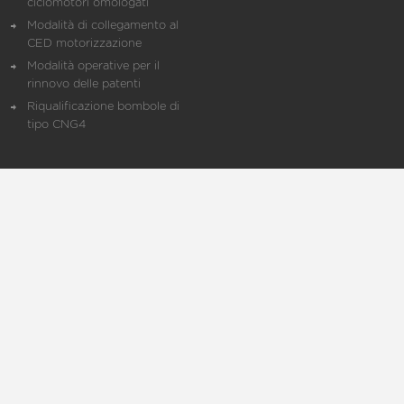
ciclomotori omologati
Modalità di collegamento al
CED motorizzazione
Modalità operative per il
rinnovo delle patenti
Riqualificazione bombole di
tipo CNG4