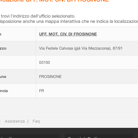
trovi l'indirizzo dell'ufficio selezionato.
isposizione anche una mappa interattiva che ne indica la localizzazio
e
UFF. MOT. CIV. DI FROSINONE
izzo
Via Fedele Calvosa (già Via Mezzacorsa), 87/91
03100
une
FROSINONE
ncia
FR
Assistenza
Faq