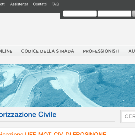
otti
Assistenza
Contatti
FAQ
NLINE
CODICE DELLA STRADA
PROFESSIONISTI
AU
orizzazione Civile
icazione UFF. MOT. CIV. DI FROSINONE