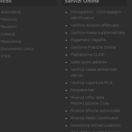
icoli
Servizi Online
Autoveicoli
Monopattini - Contrassegno
identificativo
Motocicli
Verifica revisioni effettuate
Revisioni
Verifica massa supplementare
Collaudi
Pagamenti PagoPA
Modulistica
Gestione Pratiche Online
Documento Unico
Piattaforma CUDE
STED
Saldo punti patente
Verifica classe ambientale
veicolo
Verifica copertura RCA
Neopatentati
Ricerca Uffici della
Motorizzazione Civile
Ricerca officine autorizzate
Ricerca Medici Certificatori
Statistiche immatricolazioni