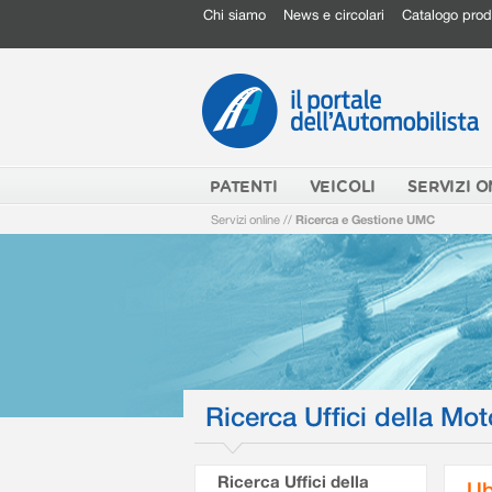
Chi siamo
News e circolari
Catalogo prod
PATENTI
VEICOLI
SERVIZI O
Servizi online
//
Ricerca e Gestione UMC
Ricerca Uffici della Mot
Ricerca Uffici della
Ub