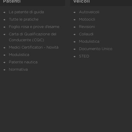
Patenti
Veicoli
La patente di guida
Autoveicoli
Tutte le pratiche
Motocicli
Foglio rosa e prove d’esame
Revisioni
Carta di Qualificazione del
Collaudi
Conducente (CQC)
Modulistica
Medici Certificatori - Novità
Documento Unico
Modulistica
STED
Patente nautica
Normativa