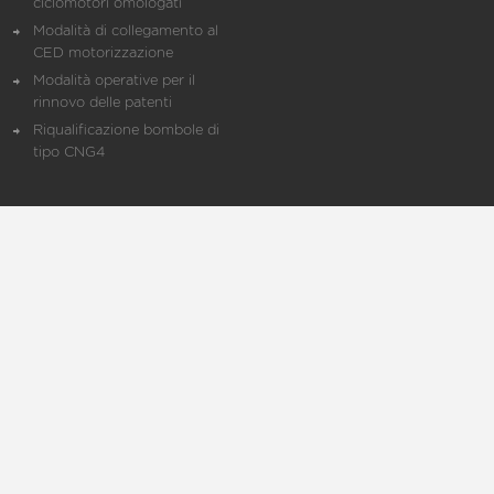
ciclomotori omologati
Modalità di collegamento al
CED motorizzazione
Modalità operative per il
rinnovo delle patenti
Riqualificazione bombole di
tipo CNG4