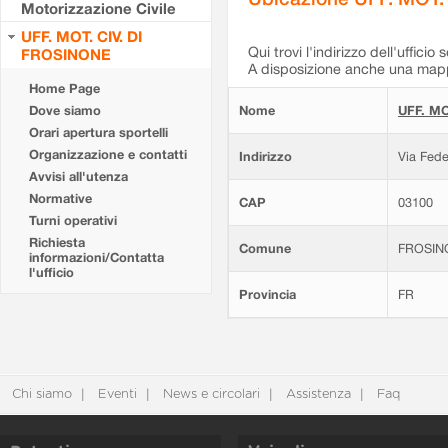
Motorizzazione Civile
UFF. MOT. CIV. DI
Qui trovi l'indirizzo dell'ufficio 
FROSINONE
A disposizione anche una mappa
Home Page
Dove siamo
Nome
UFF. MO
Orari apertura sportelli
Organizzazione e contatti
Indirizzo
Via Fede
Avvisi all'utenza
Normative
CAP
03100
Turni operativi
Richiesta
Comune
FROSIN
informazioni/Contatta
l'ufficio
Provincia
FR
Chi siamo
Eventi
News e circolari
Assistenza
Faq