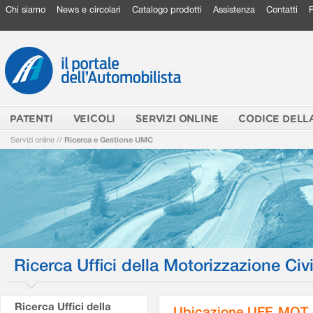
Chi siamo
News e circolari
Catalogo prodotti
Assistenza
Contatti
PATENTI
VEICOLI
SERVIZI ONLINE
CODICE DELL
Servizi online
//
Ricerca e Gestione UMC
Ricerca Uffici della Motorizzazione Civi
Ricerca Uffici della
Ubicazione UFF. MOT.