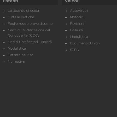
Patenti
Veicoli
La patente di guida
Autoveicoli
Tutte le pratiche
Motocicli
Foglio rosa e prove d’esame
Revisioni
Carta di Qualificazione del
Collaudi
Conducente (CQC)
Modulistica
Medici Certificatori - Novità
Documento Unico
Modulistica
STED
Patente nautica
Normativa