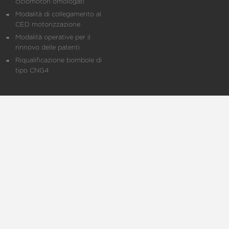
ciclomotori omologati
Modalità di collegamento al
CED motorizzazione
Modalità operative per il
rinnovo delle patenti
Riqualificazione bombole di
tipo CNG4