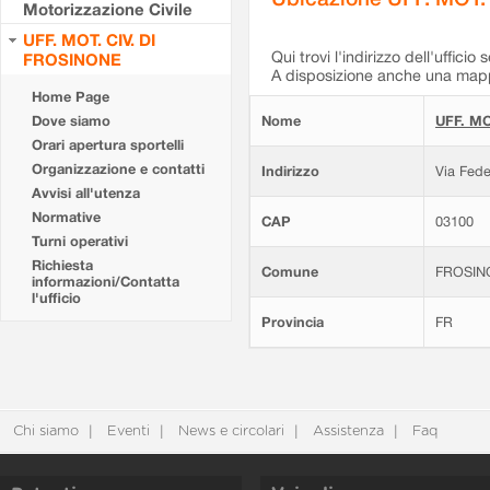
Motorizzazione Civile
UFF. MOT. CIV. DI
Qui trovi l'indirizzo dell'ufficio 
FROSINONE
A disposizione anche una mappa
Home Page
Dove siamo
Nome
UFF. MO
Orari apertura sportelli
Organizzazione e contatti
Indirizzo
Via Fede
Avvisi all'utenza
Normative
CAP
03100
Turni operativi
Richiesta
Comune
FROSIN
informazioni/Contatta
l'ufficio
Provincia
FR
Chi siamo
Eventi
News e circolari
Assistenza
Faq