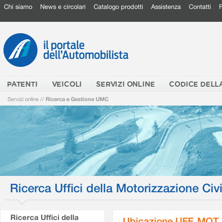
Chi siamo
News e circolari
Catalogo prodotti
Assistenza
Contatti
PATENTI
VEICOLI
SERVIZI ONLINE
CODICE DELL
Servizi online
//
Ricerca e Gestione UMC
Ricerca Uffici della Motorizzazione Civi
Ricerca Uffici della
Ubicazione UFF. MOT.