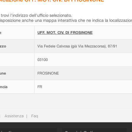
trovi l'indirizzo dell'ufficio selezionato.
isposizione anche una mappa interattiva che ne indica la localizzazio
e
UFF. MOT. CIV. DI FROSINONE
izzo
Via Fedele Calvosa (già Via Mezzacorsa), 87/91
03100
une
FROSINONE
ncia
FR
Assistenza
Faq