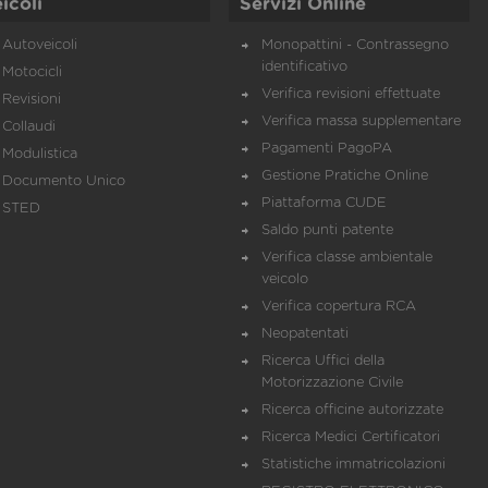
icoli
Servizi Online
Autoveicoli
Monopattini - Contrassegno
identificativo
Motocicli
Verifica revisioni effettuate
Revisioni
Verifica massa supplementare
Collaudi
Pagamenti PagoPA
Modulistica
Gestione Pratiche Online
Documento Unico
Piattaforma CUDE
STED
Saldo punti patente
Verifica classe ambientale
veicolo
Verifica copertura RCA
Neopatentati
Ricerca Uffici della
Motorizzazione Civile
Ricerca officine autorizzate
Ricerca Medici Certificatori
Statistiche immatricolazioni