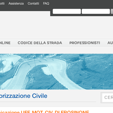
otti
Assistenza
Contatti
FAQ
NLINE
CODICE DELLA STRADA
PROFESSIONISTI
AU
orizzazione Civile
icazione UFF. MOT. CIV. DI FROSINONE