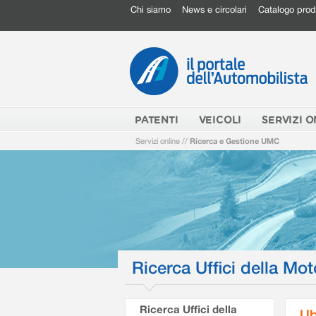
Chi siamo
News e circolari
Catalogo prod
PATENTI
VEICOLI
SERVIZI O
Servizi online
//
Ricerca e Gestione UMC
Ricerca Uffici della Mot
Ricerca Uffici della
Ub