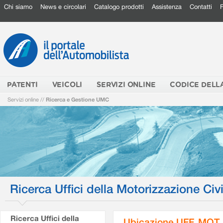
Chi siamo
News e circolari
Catalogo prodotti
Assistenza
Contatti
PATENTI
VEICOLI
SERVIZI ONLINE
CODICE DELL
Servizi online
//
Ricerca e Gestione UMC
Ricerca Uffici della Motorizzazione Civi
Ricerca Uffici della
Ubicazione UFF. MOT.