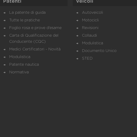
Patenti
Veicoli
La patente di guida
Autoveicoli
Tutte le pratiche
Motocicli
Foglio rosa e prove d’esame
Revisioni
Carta di Qualificazione del
Collaudi
Conducente (CQC)
Modulistica
Medici Certificatori - Novità
Documento Unico
Modulistica
STED
Patente nautica
Normativa