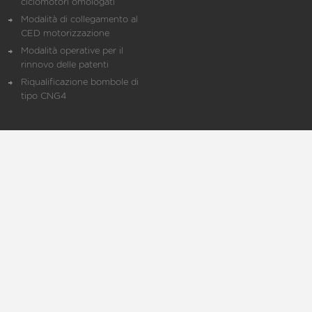
ciclomotori omologati
Modalità di collegamento al
CED motorizzazione
Modalità operative per il
rinnovo delle patenti
Riqualificazione bombole di
tipo CNG4