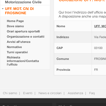
Motorizzazione Civile
UFF. MOT. CIV. DI
Qui trovi l'indirizzo dell'ufficio 
FROSINONE
A disposizione anche una mappa
Home Page
Dove siamo
Nome
UFF. MO
Orari apertura sportelli
Organizzazione e contatti
Indirizzo
Via Fede
Avvisi all'utenza
Normative
CAP
03100
Turni operativi
Richiesta
Comune
FROSIN
informazioni/Contatta
l'ufficio
Provincia
FR
Chi siamo
Eventi
News e circolari
Assistenza
Faq