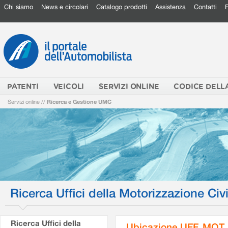
Chi siamo
News e circolari
Catalogo prodotti
Assistenza
Contatti
PATENTI
VEICOLI
SERVIZI ONLINE
CODICE DELL
Servizi online
//
Ricerca e Gestione UMC
Ricerca Uffici della Motorizzazione Civi
Ricerca Uffici della
Ubicazione UFF. MOT.