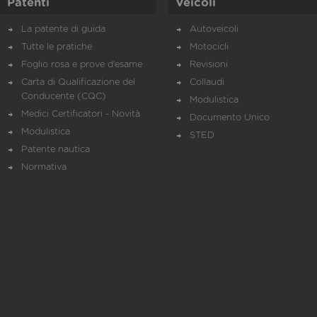
Patenti
Veicoli
La patente di guida
Autoveicoli
Tutte le pratiche
Motocicli
Foglio rosa e prove d’esame
Revisioni
Carta di Qualificazione del
Collaudi
Conducente (CQC)
Modulistica
Medici Certificatori - Novità
Documento Unico
Modulistica
STED
Patente nautica
Normativa