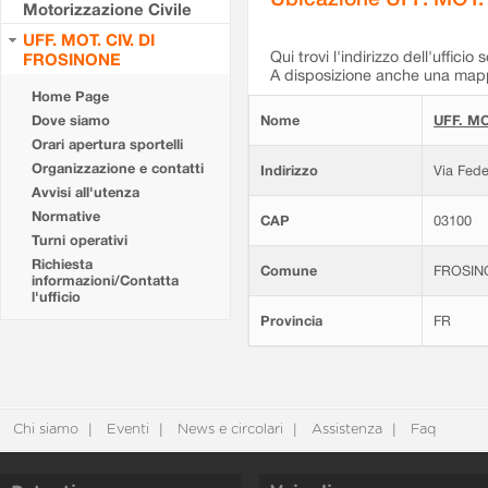
Motorizzazione Civile
UFF. MOT. CIV. DI
Qui trovi l'indirizzo dell'ufficio 
FROSINONE
A disposizione anche una mappa
Home Page
Dove siamo
Nome
UFF. MO
Orari apertura sportelli
Organizzazione e contatti
Indirizzo
Via Fede
Avvisi all'utenza
Normative
CAP
03100
Turni operativi
Richiesta
Comune
FROSIN
informazioni/Contatta
l'ufficio
Provincia
FR
Chi siamo
Eventi
News e circolari
Assistenza
Faq