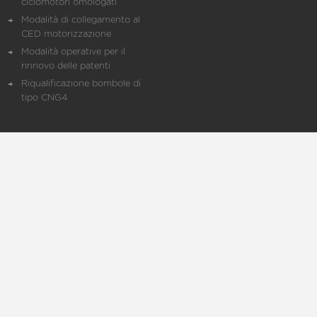
ciclomotori omologati
Modalità di collegamento al
CED motorizzazione
Modalità operative per il
rinnovo delle patenti
Riqualificazione bombole di
tipo CNG4