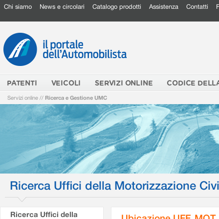
Chi siamo
News e circolari
Catalogo prodotti
Assistenza
Contatti
PATENTI
VEICOLI
SERVIZI ONLINE
CODICE DELL
Servizi online
//
Ricerca e Gestione UMC
Ricerca Uffici della Motorizzazione Civi
Ricerca Uffici della
Ubicazione UFF. MOT.