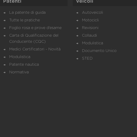
Patenti
Veicoli
La patente di guida
Autoveicoli
Tutte le pratiche
Motocicli
Foglio rosa e prove d’esame
Revisioni
Carta di Qualificazione del
Collaudi
Conducente (CQC)
Modulistica
Medici Certificatori - Novità
Documento Unico
Modulistica
STED
Patente nautica
Normativa