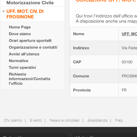
Motorizzazione Civile
UFF. MOT. CIV. DI
Qui trovi l'indirizzo dell'ufficio 
FROSINONE
A disposizione anche una mappa
Home Page
Dove siamo
Nome
UFF. MO
Orari apertura sportelli
Organizzazione e contatti
Indirizzo
Via Fede
Avvisi all'utenza
Normative
CAP
03100
Turni operativi
Richiesta
Comune
FROSIN
informazioni/Contatta
l'ufficio
Provincia
FR
Chi siamo
Eventi
News e circolari
Assistenza
Faq