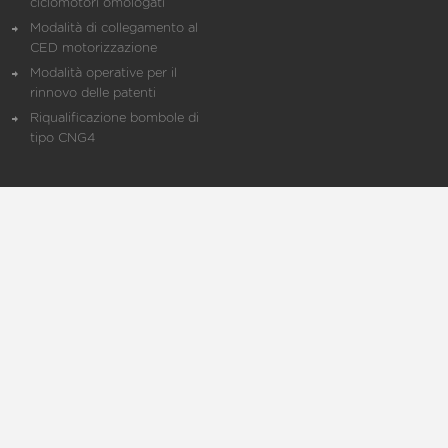
ciclomotori omologati
Modalità di collegamento al
CED motorizzazione
Modalità operative per il
rinnovo delle patenti
Riqualificazione bombole di
tipo CNG4