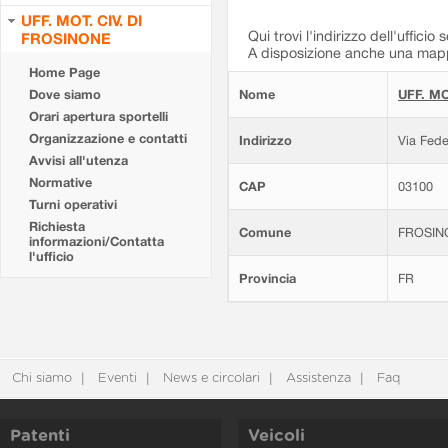
UFF. MOT. CIV. DI
Qui trovi l'indirizzo dell'ufficio 
FROSINONE
A disposizione anche una mappa
Home Page
Dove siamo
Nome
UFF. MO
Orari apertura sportelli
Organizzazione e contatti
Indirizzo
Via Fede
Avvisi all'utenza
Normative
CAP
03100
Turni operativi
Richiesta
Comune
FROSIN
informazioni/Contatta
l'ufficio
Provincia
FR
Chi siamo
Eventi
News e circolari
Assistenza
Faq
Patenti
Veicoli