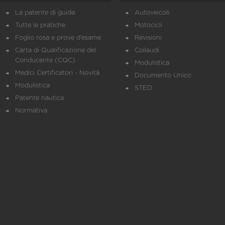
La patente di guida
Autoveicoli
Tutte le pratiche
Motocicli
Foglio rosa e prove d’esame
Revisioni
Carta di Qualificazione del
Collaudi
Conducente (CQC)
Modulistica
Medici Certificatori - Novità
Documento Unico
Modulistica
STED
Patente nautica
Normativa