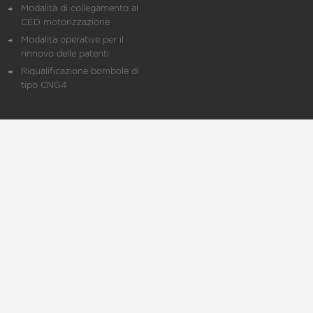
Modalità di collegamento al
CED motorizzazione
Modalità operative per il
rinnovo delle patenti
Riqualificazione bombole di
tipo CNG4