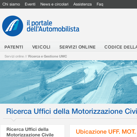
Chi siamo
Eventi
News e circolari
Assistenza
Faq
PATENTI
VEICOLI
SERVIZI ONLINE
CODICE DELL
Servizi online
//
Ricerca e Gestione UMC
Ricerca Uffici della Motorizzazione Civi
Ricerca Uffici della
Ubicazione UFF. MOT.
Motorizzazione Civile