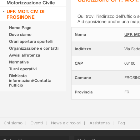
Motorizzazione Civile
UFF. MOT. CIV. DI
Qui trovi l'indirizzo dell'ufficio 
FROSINONE
A disposizione anche una mappa
Home Page
Dove siamo
Nome
UFF. MO
Orari apertura sportelli
Organizzazione e contatti
Indirizzo
Via Fede
Avvisi all'utenza
Normative
CAP
03100
Turni operativi
Richiesta
Comune
FROSIN
informazioni/Contatta
l'ufficio
Provincia
FR
Chi siamo
Eventi
News e circolari
Assistenza
Faq