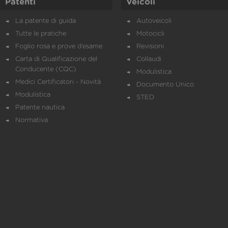
Patenti
Veicoli
La patente di guida
Autoveicoli
Tutte le pratiche
Motocicli
Foglio rosa e prove d’esame
Revisioni
Carta di Qualificazione del
Collaudi
Conducente (CQC)
Modulistica
Medici Certificatori - Novità
Documento Unico
Modulistica
STED
Patente nautica
Normativa