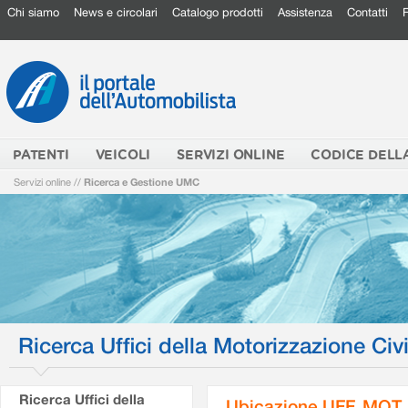
Chi siamo
News e circolari
Catalogo prodotti
Assistenza
Contatti
PATENTI
VEICOLI
SERVIZI ONLINE
CODICE DELL
Servizi online
//
Ricerca e Gestione UMC
Ricerca Uffici della Motorizzazione Civi
Ricerca Uffici della
Ubicazione UFF. MOT.