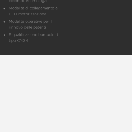
ciclomotori omologati
Modalità di collegamento al
CED motorizzazione
Modalità operative per il
rinnovo delle patenti
Riqualificazione bombole di
tipo CNG4