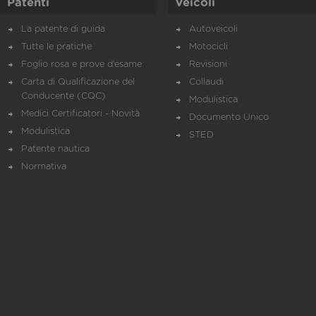
Patenti
Veicoli
La patente di guida
Autoveicoli
Tutte le pratiche
Motocicli
Foglio rosa e prove d’esame
Revisioni
Carta di Qualificazione del
Collaudi
Conducente (CQC)
Modulistica
Medici Certificatori - Novità
Documento Unico
Modulistica
STED
Patente nautica
Normativa