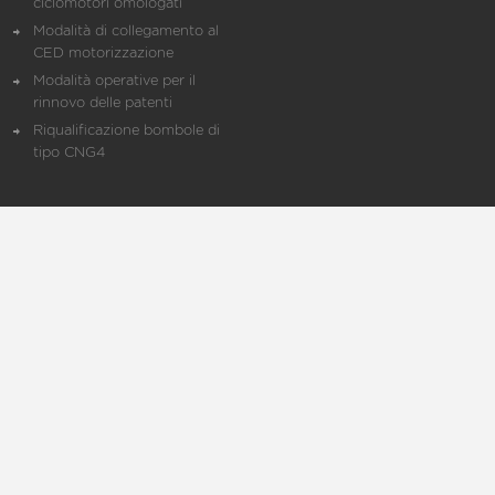
ciclomotori omologati
Modalità di collegamento al
CED motorizzazione
Modalità operative per il
rinnovo delle patenti
Riqualificazione bombole di
tipo CNG4