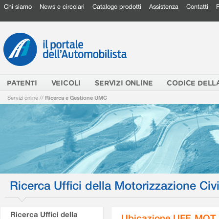
Chi siamo
News e circolari
Catalogo prodotti
Assistenza
Contatti
PATENTI
VEICOLI
SERVIZI ONLINE
CODICE DELL
Servizi online
//
Ricerca e Gestione UMC
Ricerca Uffici della Motorizzazione Civi
Ricerca Uffici della
Ubicazione UFF. MOT.