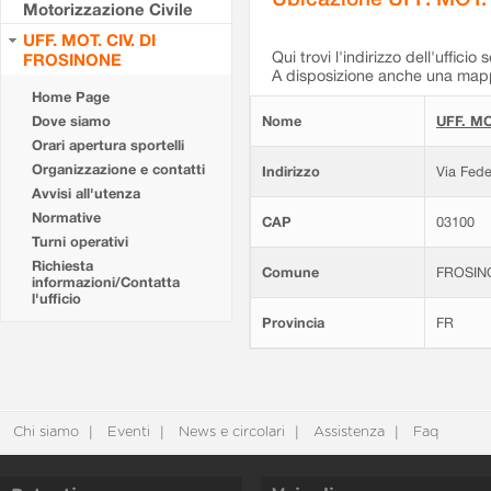
Motorizzazione Civile
UFF. MOT. CIV. DI
Qui trovi l'indirizzo dell'ufficio 
FROSINONE
A disposizione anche una mappa
Home Page
Dove siamo
Nome
UFF. MO
Orari apertura sportelli
Organizzazione e contatti
Indirizzo
Via Fede
Avvisi all'utenza
Normative
CAP
03100
Turni operativi
Richiesta
Comune
FROSIN
informazioni/Contatta
l'ufficio
Provincia
FR
Chi siamo
Eventi
News e circolari
Assistenza
Faq