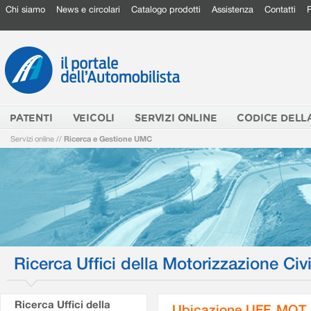
Chi siamo
News e circolari
Catalogo prodotti
Assistenza
Contatti
PATENTI
VEICOLI
SERVIZI ONLINE
CODICE DELL
Servizi online
//
Ricerca e Gestione UMC
Ricerca Uffici della Motorizzazione Civi
Ricerca Uffici della
Ubicazione UFF. MOT.