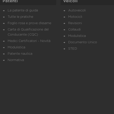
Patenti
Veicoli
La patente di guida
Autoveicoli
Tutte le pratiche
Motocicli
Foglio rosa e prove d’esame
Revisioni
Carta di Qualificazione del
Collaudi
Conducente (CQC)
Modulistica
Medici Certificatori - Novità
Documento Unico
Modulistica
STED
Patente nautica
Normativa