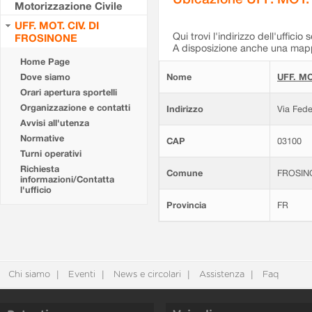
Motorizzazione Civile
UFF. MOT. CIV. DI
Qui trovi l'indirizzo dell'ufficio 
FROSINONE
A disposizione anche una mappa
Home Page
Dove siamo
Nome
UFF. MO
Orari apertura sportelli
Organizzazione e contatti
Indirizzo
Via Fede
Avvisi all'utenza
Normative
CAP
03100
Turni operativi
Richiesta
Comune
FROSIN
informazioni/Contatta
l'ufficio
Provincia
FR
Chi siamo
Eventi
News e circolari
Assistenza
Faq