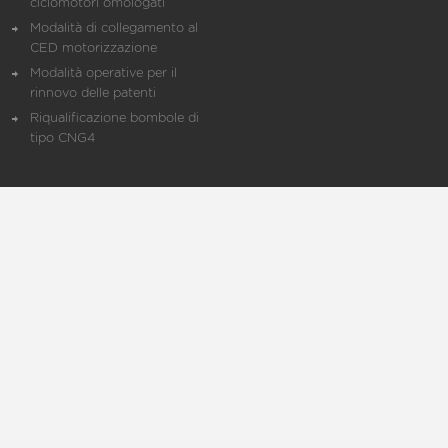
ciclomotori omologati
Modalità di collegamento al
CED motorizzazione
Modalità operative per il
rinnovo delle patenti
Riqualificazione bombole di
tipo CNG4