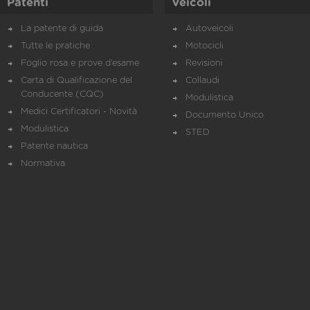
Patenti
Veicoli
La patente di guida
Autoveicoli
Tutte le pratiche
Motocicli
Foglio rosa e prove d’esame
Revisioni
Carta di Qualificazione del
Collaudi
Conducente (CQC)
Modulistica
Medici Certificatori - Novità
Documento Unico
Modulistica
STED
Patente nautica
Normativa