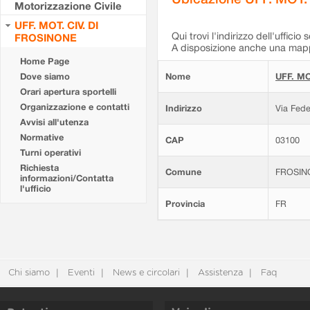
Motorizzazione Civile
UFF. MOT. CIV. DI
Qui trovi l'indirizzo dell'ufficio 
FROSINONE
A disposizione anche una mappa
Home Page
Dove siamo
Nome
UFF. MO
Orari apertura sportelli
Organizzazione e contatti
Indirizzo
Via Fede
Avvisi all'utenza
Normative
CAP
03100
Turni operativi
Richiesta
Comune
FROSIN
informazioni/Contatta
l'ufficio
Provincia
FR
Chi siamo
Eventi
News e circolari
Assistenza
Faq