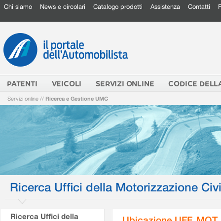
Chi siamo
News e circolari
Catalogo prodotti
Assistenza
Contatti
PATENTI
VEICOLI
SERVIZI ONLINE
CODICE DELL
Servizi online
//
Ricerca e Gestione UMC
Ricerca Uffici della Motorizzazione Civi
Ricerca Uffici della
Ubicazione UFF. MOT.