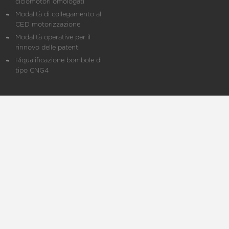
ciclomotori omologati
Modalità di collegamento al
CED motorizzazione
Modalità operative per il
rinnovo delle patenti
Riqualificazione bombole di
tipo CNG4