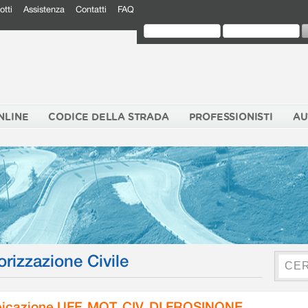
otti
Assistenza
Contatti
FAQ
NLINE
CODICE DELLA STRADA
PROFESSIONISTI
AU
orizzazione Civile
icazione UFF. MOT. CIV. DI FROSINONE