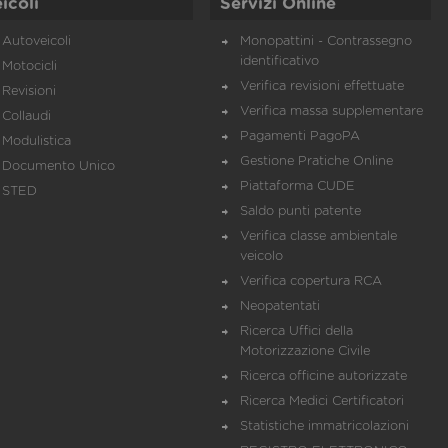
icoli
Servizi Online
Autoveicoli
Monopattini - Contrassegno
identificativo
Motocicli
Verifica revisioni effettuate
Revisioni
Verifica massa supplementare
Collaudi
Pagamenti PagoPA
Modulistica
Gestione Pratiche Online
Documento Unico
Piattaforma CUDE
STED
Saldo punti patente
Verifica classe ambientale
veicolo
Verifica copertura RCA
Neopatentati
Ricerca Uffici della
Motorizzazione Civile
Ricerca officine autorizzate
Ricerca Medici Certificatori
Statistiche immatricolazioni