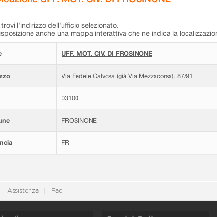
trovi l'indirizzo dell'ufficio selezionato.
isposizione anche una mappa interattiva che ne indica la localizzazio
e
UFF. MOT. CIV. DI FROSINONE
izzo
Via Fedele Calvosa (già Via Mezzacorsa), 87/91
03100
une
FROSINONE
ncia
FR
Assistenza
Faq