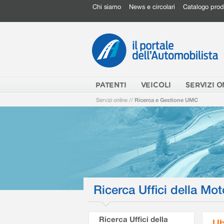
Chi siamo
News e circolari
Catalogo prod
PATENTI
VEICOLI
SERVIZI O
Servizi online
//
Ricerca e Gestione UMC
Ricerca Uffici della Mot
Ricerca Uffici della
Ub