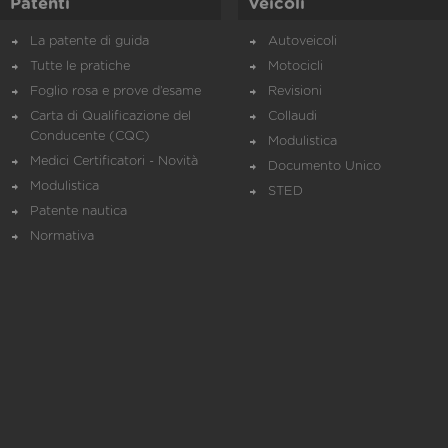
Patenti
Veicoli
La patente di guida
Autoveicoli
Tutte le pratiche
Motocicli
Foglio rosa e prove d’esame
Revisioni
Carta di Qualificazione del
Collaudi
Conducente (CQC)
Modulistica
Medici Certificatori - Novità
Documento Unico
Modulistica
STED
Patente nautica
Normativa