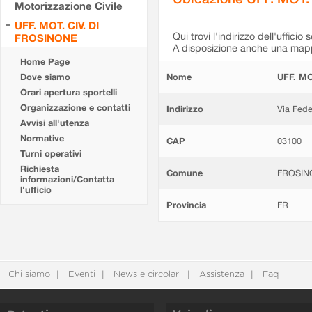
Motorizzazione Civile
UFF. MOT. CIV. DI
Qui trovi l'indirizzo dell'ufficio 
FROSINONE
A disposizione anche una mappa
Home Page
Dove siamo
Nome
UFF. MO
Orari apertura sportelli
Organizzazione e contatti
Indirizzo
Via Fede
Avvisi all'utenza
Normative
CAP
03100
Turni operativi
Richiesta
Comune
FROSIN
informazioni/Contatta
l'ufficio
Provincia
FR
Chi siamo
Eventi
News e circolari
Assistenza
Faq