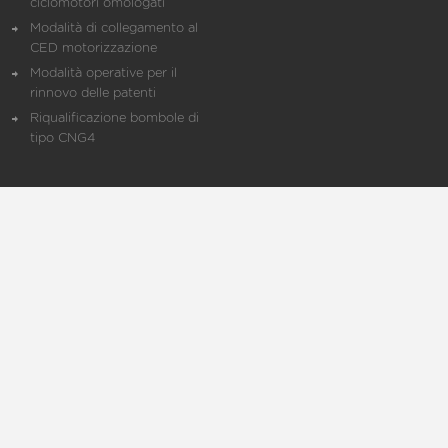
ciclomotori omologati
Modalità di collegamento al
CED motorizzazione
Modalità operative per il
rinnovo delle patenti
Riqualificazione bombole di
tipo CNG4