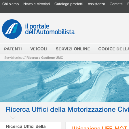
Chi siamo
News e circolari
Catalogo prodotti
Assistenza
Contatti
PATENTI
VEICOLI
SERVIZI ONLINE
CODICE DELL
Servizi online
//
Ricerca e Gestione UMC
Ricerca Uffici della Motorizzazione Civi
Ricerca Uffici della
Ubicazione UFF. MOT.