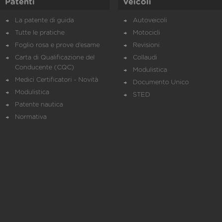
Patenti
Veicoli
La patente di guida
Autoveicoli
Tutte le pratiche
Motocicli
Foglio rosa e prove d’esame
Revisioni
Carta di Qualificazione del
Collaudi
Conducente (CQC)
Modulistica
Medici Certificatori - Novità
Documento Unico
Modulistica
STED
Patente nautica
Normativa