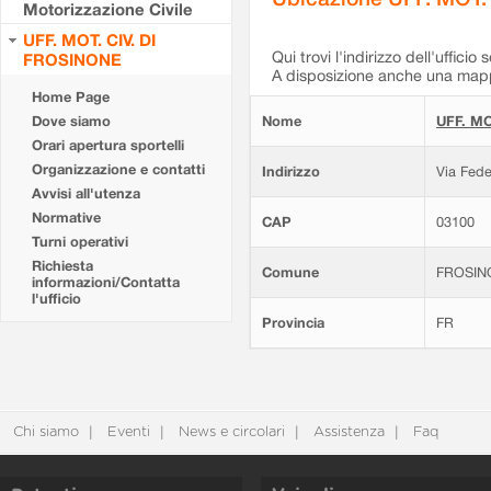
Motorizzazione Civile
UFF. MOT. CIV. DI
Qui trovi l'indirizzo dell'ufficio 
FROSINONE
A disposizione anche una mappa
Home Page
Dove siamo
Nome
UFF. MO
Orari apertura sportelli
Organizzazione e contatti
Indirizzo
Via Fede
Avvisi all'utenza
Normative
CAP
03100
Turni operativi
Richiesta
Comune
FROSIN
informazioni/Contatta
l'ufficio
Provincia
FR
Chi siamo
Eventi
News e circolari
Assistenza
Faq