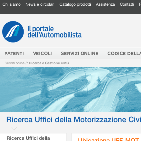
Chi siamo
News e circolari
Catalogo prodotti
Assistenza
Contatti
PATENTI
VEICOLI
SERVIZI ONLINE
CODICE DELL
Servizi online
//
Ricerca e Gestione UMC
Ricerca Uffici della Motorizzazione Civi
Ricerca Uffici della
Ubicazione UFF. MOT.