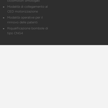
ciclomotori omologati
Modalità di collegamento al
CED motorizzazione
Modalità operative per il
rinnovo delle patenti
Riqualificazione bombole di
tipo CNG4