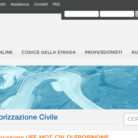
otti
Assistenza
Contatti
FAQ
NLINE
CODICE DELLA STRADA
PROFESSIONISTI
AU
orizzazione Civile
icazione UFF. MOT. CIV. DI FROSINONE