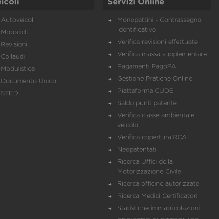
icoli
Servizi Online
Autoveicoli
Monopattini - Contrassegno
identificativo
Motocicli
Verifica revisioni effettuate
Revisioni
Verifica massa supplementare
Collaudi
Pagamenti PagoPA
Modulistica
Gestione Pratiche Online
Documento Unico
Piattaforma CUDE
STED
Saldo punti patente
Verifica classe ambientale
veicolo
Verifica copertura RCA
Neopatentati
Ricerca Uffici della
Motorizzazione Civile
Ricerca officine autorizzate
Ricerca Medici Certificatori
Statistiche immatricolazioni