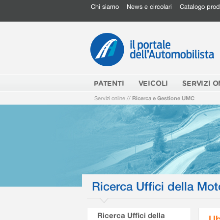
Chi siamo
News e circolari
Catalogo prod
PATENTI
VEICOLI
SERVIZI O
Servizi online
//
Ricerca e Gestione UMC
Ricerca Uffici della Mot
Ricerca Uffici della
Ub