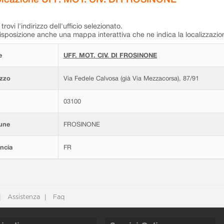
trovi l'indirizzo dell'ufficio selezionato.
isposizione anche una mappa interattiva che ne indica la localizzazio
e
UFF. MOT. CIV. DI FROSINONE
izzo
Via Fedele Calvosa (già Via Mezzacorsa), 87/91
03100
une
FROSINONE
ncia
FR
Assistenza
Faq