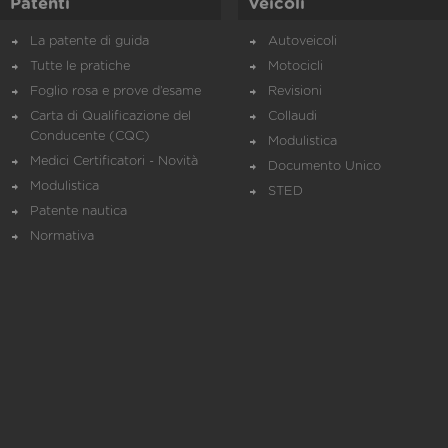
Patenti
Veicoli
La patente di guida
Autoveicoli
Tutte le pratiche
Motocicli
Foglio rosa e prove d’esame
Revisioni
Carta di Qualificazione del
Collaudi
Conducente (CQC)
Modulistica
Medici Certificatori - Novità
Documento Unico
Modulistica
STED
Patente nautica
Normativa