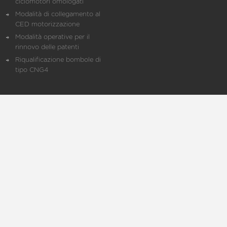
ciclomotori omologati
Modalità di collegamento al
CED motorizzazione
Modalità operative per il
rinnovo delle patenti
Riqualificazione bombole di
tipo CNG4