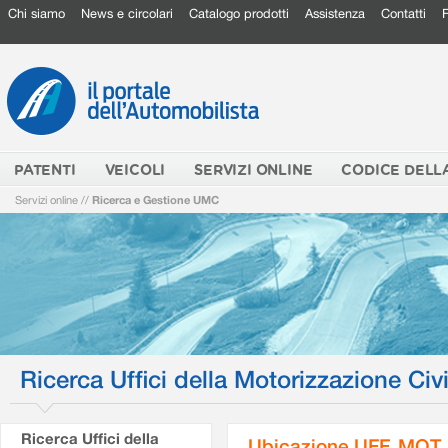
Chi siamo
News e circolari
Catalogo prodotti
Assistenza
Contatti
PATENTI
VEICOLI
SERVIZI ONLINE
CODICE DELL
Servizi online
//
Ricerca e Gestione UMC
Ricerca Uffici della Motorizzazione Civi
Ricerca Uffici della
Ubicazione UFF. MOT.