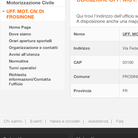
Motorizzazione Civile
UFF. MOT. CIV. DI
Qui trovi l'indirizzo dell'ufficio 
FROSINONE
A disposizione anche una mappa
Home Page
Dove siamo
Nome
UFF. MO
Orari apertura sportelli
Organizzazione e contatti
Indirizzo
Via Fede
Avvisi all'utenza
Normative
CAP
03100
Turni operativi
Richiesta
Comune
FROSIN
informazioni/Contatta
l'ufficio
Provincia
FR
Chi siamo
Eventi
News e circolari
Assistenza
Faq