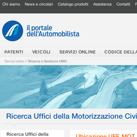
Chi siamo
News e circolari
Catalogo prodotti
Assistenza
Contatti
PATENTI
VEICOLI
SERVIZI ONLINE
CODICE DELL
Servizi online
//
Ricerca e Gestione UMC
Ricerca Uffici della Motorizzazione Civi
Ricerca Uffici della
Ubicazione UFF. MOT.