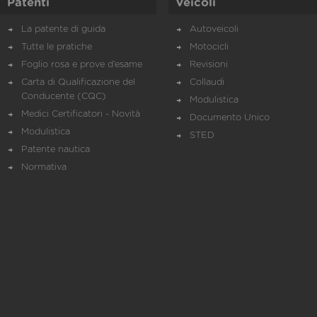
Patenti
Veicoli
La patente di guida
Autoveicoli
Tutte le pratiche
Motocicli
Foglio rosa e prove d’esame
Revisioni
Carta di Qualificazione del
Collaudi
Conducente (CQC)
Modulistica
Medici Certificatori - Novità
Documento Unico
Modulistica
STED
Patente nautica
Normativa