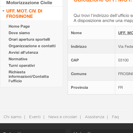
Motorizzazione Civile
UFF. MOT. CIV. DI
Qui trovi l'indirizzo dell'ufficio 
FROSINONE
A disposizione anche una mappa
Home Page
Dove siamo
Nome
UFF. MO
Orari apertura sportelli
Organizzazione e contatti
Indirizzo
Via Fede
Avvisi all'utenza
Normative
CAP
03100
Turni operativi
Richiesta
Comune
FROSIN
informazioni/Contatta
l'ufficio
Provincia
FR
Chi siamo
Eventi
News e circolari
Assistenza
Faq