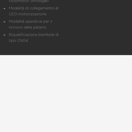
ciclomotori omologati
Modalità di collegamento al
CED motorizzazione
Modalità operative per il
rinnovo delle patenti
Riqualificazione bombole di
tipo CNG4