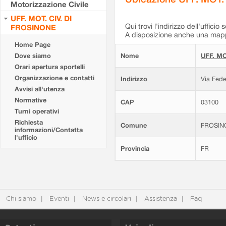
Motorizzazione Civile
UFF. MOT. CIV. DI
Qui trovi l'indirizzo dell'ufficio 
FROSINONE
A disposizione anche una mappa
Home Page
Dove siamo
Nome
UFF. MO
Orari apertura sportelli
Organizzazione e contatti
Indirizzo
Via Fede
Avvisi all'utenza
Normative
CAP
03100
Turni operativi
Richiesta
Comune
FROSIN
informazioni/Contatta
l'ufficio
Provincia
FR
Chi siamo
Eventi
News e circolari
Assistenza
Faq