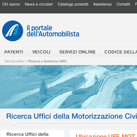
Chi siamo
News e circolari
Catalogo prodotti
Assistenza
Contatti
PATENTI
VEICOLI
SERVIZI ONLINE
CODICE DELL
Servizi online
//
Ricerca e Gestione UMC
Ricerca Uffici della Motorizzazione Civi
Ricerca Uffici della
Ubicazione UFF. MOT.