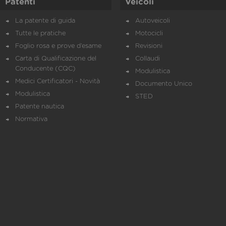
Patenti
Veicoli
La patente di guida
Autoveicoli
Tutte le pratiche
Motocicli
Foglio rosa e prove d’esame
Revisioni
Carta di Qualificazione del
Collaudi
Conducente (CQC)
Modulistica
Medici Certificatori - Novità
Documento Unico
Modulistica
STED
Patente nautica
Normativa