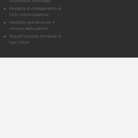
ciclomotori omologati
Modalità di collegamento al
CED motorizzazione
Modalità operative per il
rinnovo delle patenti
Riqualificazione bombole di
tipo CNG4