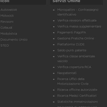
icoli
Servizi Online
Autoveicoli
Monopattini - Contrassegno
identificativo
Motocicli
Verifica revisioni effettuate
Revisioni
Verifica massa supplementare
Collaudi
Pagamenti PagoPA
Modulistica
Gestione Pratiche Online
Documento Unico
Piattaforma CUDE
STED
Saldo punti patente
Verifica classe ambientale
veicolo
Verifica copertura RCA
Neopatentati
Ricerca Uffici della
Motorizzazione Civile
Ricerca officine autorizzate
Ricerca Medici Certificatori
Statistiche immatricolazioni