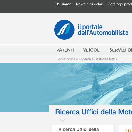
Chi siamo
News e circolari
Catalogo prod
PATENTI
VEICOLI
SERVIZI O
Servizi online
//
Ricerca e Gestione UMC
Ricerca Uffici della Mot
Ricerca Uffici della
Ub