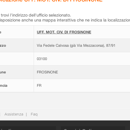
trovi l'indirizzo dell'ufficio selezionato.
isposizione anche una mappa interattiva che ne indica la localizzazio
e
UFF. MOT. CIV. DI FROSINONE
izzo
Via Fedele Calvosa (già Via Mezzacorsa), 87/91
03100
une
FROSINONE
ncia
FR
Assistenza
Faq