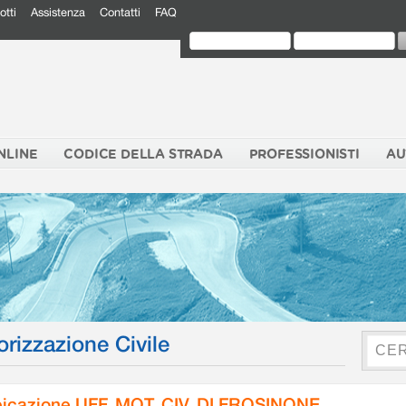
otti
Assistenza
Contatti
FAQ
NLINE
CODICE DELLA STRADA
PROFESSIONISTI
AU
orizzazione Civile
icazione UFF. MOT. CIV. DI FROSINONE