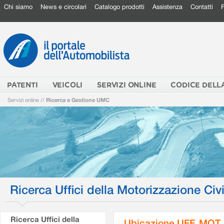
Chi siamo
News e circolari
Catalogo prodotti
Assistenza
Contatti
PATENTI
VEICOLI
SERVIZI ONLINE
CODICE DELL
Servizi online
//
Ricerca e Gestione UMC
Ricerca Uffici della Motorizzazione Civi
Ricerca Uffici della
Ubicazione UFF. MOT.