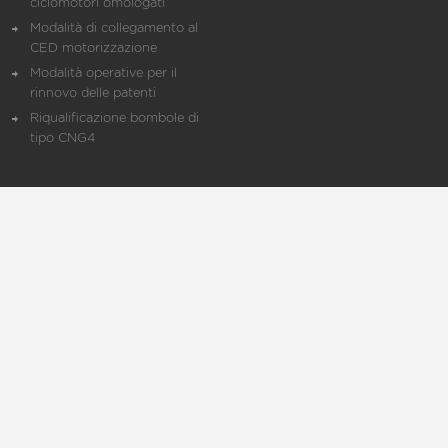
ciclomotori omologati
Modalità di collegamento al
CED motorizzazione
Modalità operative per il
rinnovo delle patenti
Riqualificazione bombole di
tipo CNG4