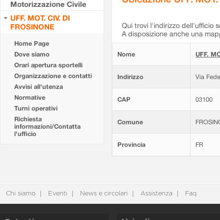
Motorizzazione Civile
UFF. MOT. CIV. DI
Qui trovi l'indirizzo dell'ufficio 
FROSINONE
A disposizione anche una mappa
Home Page
Dove siamo
Nome
UFF. MO
Orari apertura sportelli
Organizzazione e contatti
Indirizzo
Via Fede
Avvisi all'utenza
Normative
CAP
03100
Turni operativi
Richiesta
Comune
FROSIN
informazioni/Contatta
l'ufficio
Provincia
FR
Chi siamo
Eventi
News e circolari
Assistenza
Faq