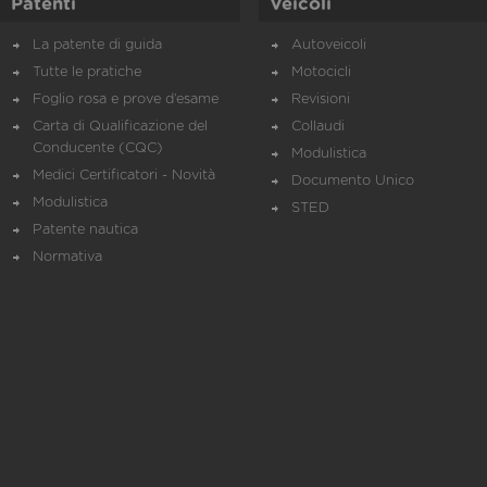
Patenti
Veicoli
La patente di guida
Autoveicoli
Tutte le pratiche
Motocicli
Foglio rosa e prove d’esame
Revisioni
Carta di Qualificazione del
Collaudi
Conducente (CQC)
Modulistica
Medici Certificatori - Novità
Documento Unico
Modulistica
STED
Patente nautica
Normativa