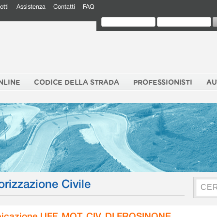
otti
Assistenza
Contatti
FAQ
NLINE
CODICE DELLA STRADA
PROFESSIONISTI
AU
orizzazione Civile
icazione UFF. MOT. CIV. DI FROSINONE