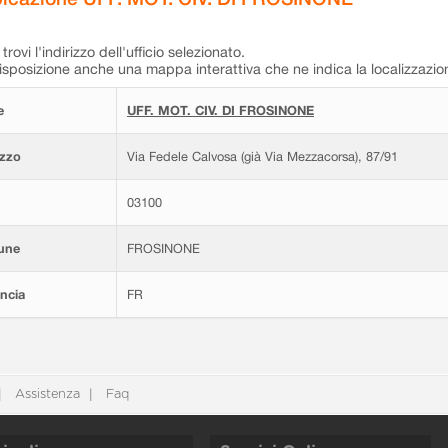
trovi l'indirizzo dell'ufficio selezionato.
isposizione anche una mappa interattiva che ne indica la localizzazio
e
UFF. MOT. CIV. DI FROSINONE
izzo
Via Fedele Calvosa (già Via Mezzacorsa), 87/91
03100
une
FROSINONE
ncia
FR
Assistenza
Faq