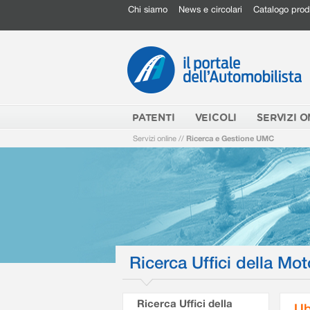
Chi siamo
News e circolari
Catalogo prod
PATENTI
VEICOLI
SERVIZI O
Servizi online
//
Ricerca e Gestione UMC
Ricerca Uffici della Mot
Ricerca Uffici della
Ub