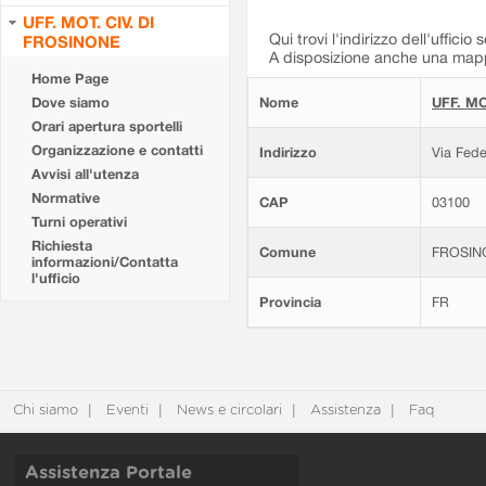
UFF. MOT. CIV. DI
Qui trovi l'indirizzo dell'ufficio 
FROSINONE
A disposizione anche una mappa
Home Page
Dove siamo
Nome
UFF. MO
Orari apertura sportelli
Organizzazione e contatti
Indirizzo
Via Fede
Avvisi all'utenza
Normative
CAP
03100
Turni operativi
Richiesta
Comune
FROSIN
informazioni/Contatta
l'ufficio
Provincia
FR
Chi siamo
Eventi
News e circolari
Assistenza
Faq
Assistenza Portale