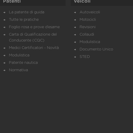
Patenti
Veicoli
La patente di guida
Autoveicoli
Tutte le pratiche
Motocicli
Foglio rosa e prove d’esame
Revisioni
Carta di Qualificazione del
Collaudi
Conducente (CQC)
Modulistica
Medici Certificatori - Novità
Documento Unico
Modulistica
STED
Patente nautica
Normativa