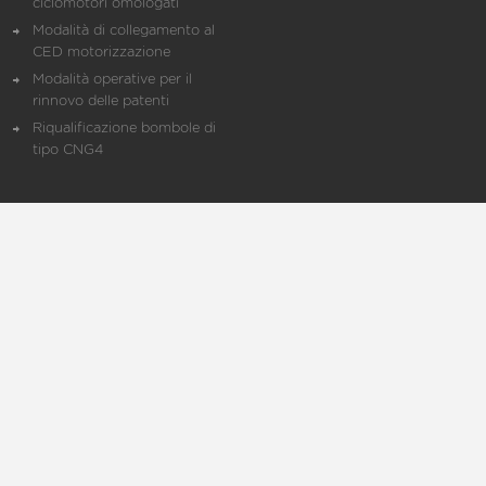
ciclomotori omologati
Modalità di collegamento al
CED motorizzazione
Modalità operative per il
rinnovo delle patenti
Riqualificazione bombole di
tipo CNG4