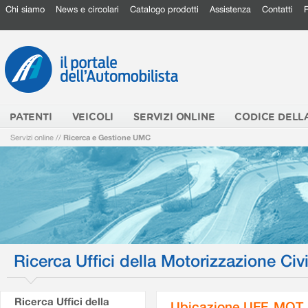
Chi siamo
News e circolari
Catalogo prodotti
Assistenza
Contatti
PATENTI
VEICOLI
SERVIZI ONLINE
CODICE DELL
Servizi online
//
Ricerca e Gestione UMC
Ricerca Uffici della Motorizzazione Civi
Ricerca Uffici della
Ubicazione UFF. MOT.