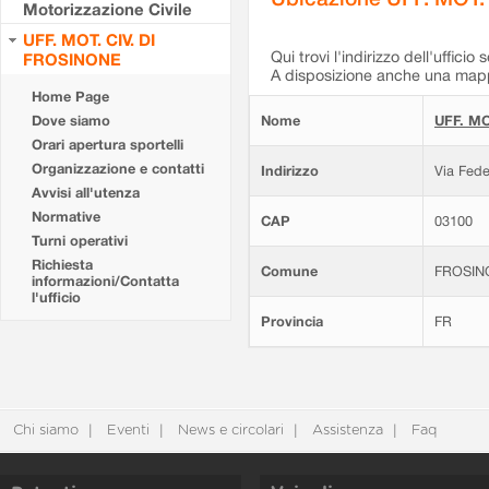
Motorizzazione Civile
UFF. MOT. CIV. DI
Qui trovi l'indirizzo dell'ufficio 
FROSINONE
A disposizione anche una mappa
Home Page
Dove siamo
Nome
UFF. MO
Orari apertura sportelli
Organizzazione e contatti
Indirizzo
Via Fede
Avvisi all'utenza
Normative
CAP
03100
Turni operativi
Richiesta
Comune
FROSIN
informazioni/Contatta
l'ufficio
Provincia
FR
Chi siamo
Eventi
News e circolari
Assistenza
Faq