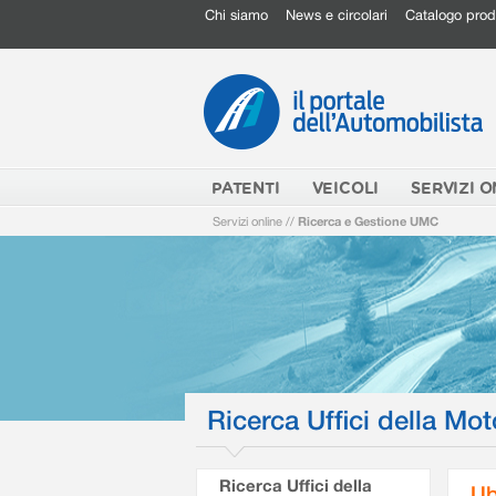
Chi siamo
News e circolari
Catalogo prod
PATENTI
VEICOLI
SERVIZI O
Servizi online
//
Ricerca e Gestione UMC
Ricerca Uffici della Mot
Ricerca Uffici della
Ub