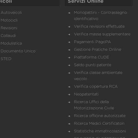
icoli
Servizi Online
Autoveicoli
Monopattini - Contrassegno
identificativo
Motocicli
Verifica revisioni effettuate
Revisioni
Verifica massa supplementare
Collaudi
Pagamenti PagoPA
Modulistica
Gestione Pratiche Online
Documento Unico
Piattaforma CUDE
STED
Saldo punti patente
Verifica classe ambientale
veicolo
Verifica copertura RCA
Neopatentati
Ricerca Uffici della
Motorizzazione Civile
Ricerca officine autorizzate
Ricerca Medici Certificatori
Statistiche immatricolazioni