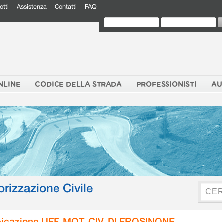
otti
Assistenza
Contatti
FAQ
NLINE
CODICE DELLA STRADA
PROFESSIONISTI
AU
orizzazione Civile
icazione UFF. MOT. CIV. DI FROSINONE