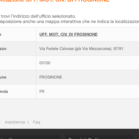
trovi l'indirizzo dell'ufficio selezionato.
isposizione anche una mappa interattiva che ne indica la localizzazio
e
UFF. MOT. CIV. DI FROSINONE
izzo
Via Fedele Calvosa (già Via Mezzacorsa), 87/91
03100
une
FROSINONE
ncia
FR
Assistenza
Faq