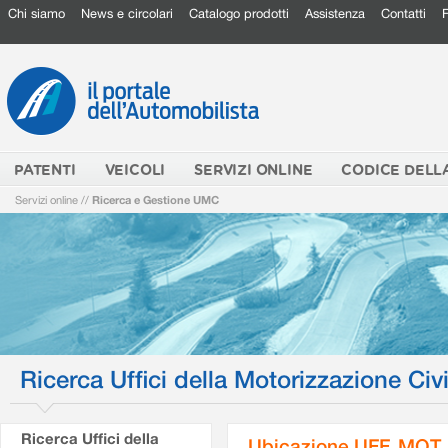
Chi siamo
News e circolari
Catalogo prodotti
Assistenza
Contatti
PATENTI
VEICOLI
SERVIZI ONLINE
CODICE DELL
Servizi online
//
Ricerca e Gestione UMC
Ricerca Uffici della Motorizzazione Civi
Ricerca Uffici della
Ubicazione UFF. MOT.