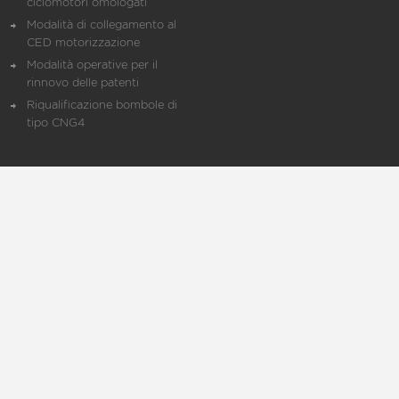
ciclomotori omologati
Modalità di collegamento al
CED motorizzazione
Modalità operative per il
rinnovo delle patenti
Riqualificazione bombole di
tipo CNG4