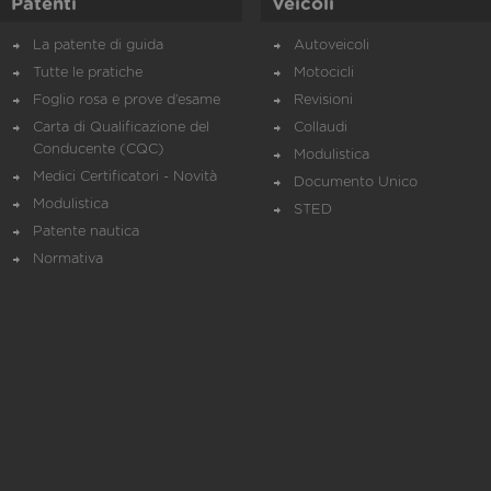
Patenti
Veicoli
La patente di guida
Autoveicoli
Tutte le pratiche
Motocicli
Foglio rosa e prove d’esame
Revisioni
Carta di Qualificazione del
Collaudi
Conducente (CQC)
Modulistica
Medici Certificatori - Novità
Documento Unico
Modulistica
STED
Patente nautica
Normativa