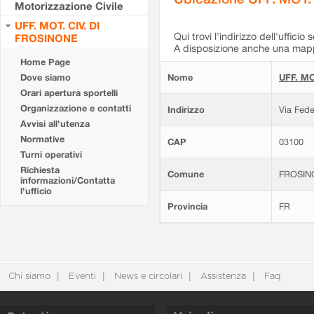
Motorizzazione Civile
UFF. MOT. CIV. DI
Qui trovi l'indirizzo dell'ufficio 
FROSINONE
A disposizione anche una mappa
Home Page
Dove siamo
Nome
UFF. MO
Orari apertura sportelli
Organizzazione e contatti
Indirizzo
Via Fede
Avvisi all'utenza
Normative
CAP
03100
Turni operativi
Richiesta
Comune
FROSIN
informazioni/Contatta
l'ufficio
Provincia
FR
Chi siamo
Eventi
News e circolari
Assistenza
Faq