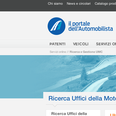
Chi siamo
News e circolari
Catalogo prod
PATENTI
VEICOLI
SERVIZI O
Servizi online
//
Ricerca e Gestione UMC
Ricerca Uffici della Mot
Ricerca Uffici della
Ub