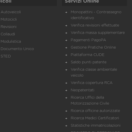
icoli
Servizi Online
Autoveicoli
Monopattini - Contrassegno
identificativo
Motocicli
Verifica revisioni effettuate
Revisioni
Verifica massa supplementare
Collaudi
Pagamenti PagoPA
Modulistica
Gestione Pratiche Online
Documento Unico
Piattaforma CUDE
STED
Saldo punti patente
Verifica classe ambientale
veicolo
Verifica copertura RCA
Neopatentati
Ricerca Uffici della
Motorizzazione Civile
Ricerca officine autorizzate
Ricerca Medici Certificatori
Statistiche immatricolazioni