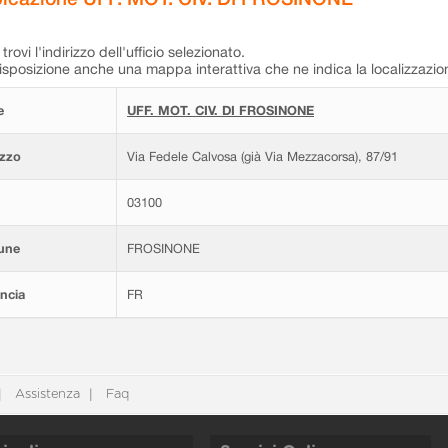
trovi l'indirizzo dell'ufficio selezionato.
isposizione anche una mappa interattiva che ne indica la localizzazio
e
UFF. MOT. CIV. DI FROSINONE
izzo
Via Fedele Calvosa (già Via Mezzacorsa), 87/91
03100
une
FROSINONE
ncia
FR
Assistenza
Faq