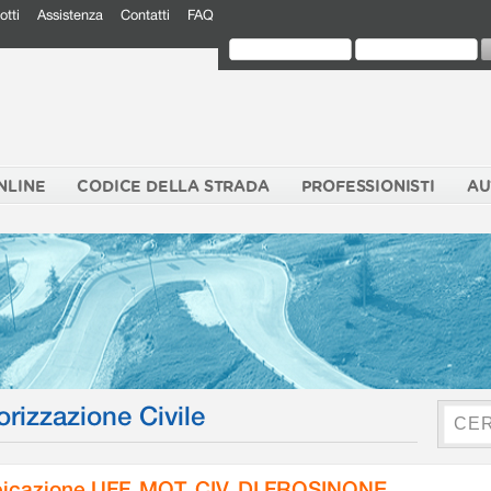
otti
Assistenza
Contatti
FAQ
NLINE
CODICE DELLA STRADA
PROFESSIONISTI
AU
orizzazione Civile
icazione UFF. MOT. CIV. DI FROSINONE