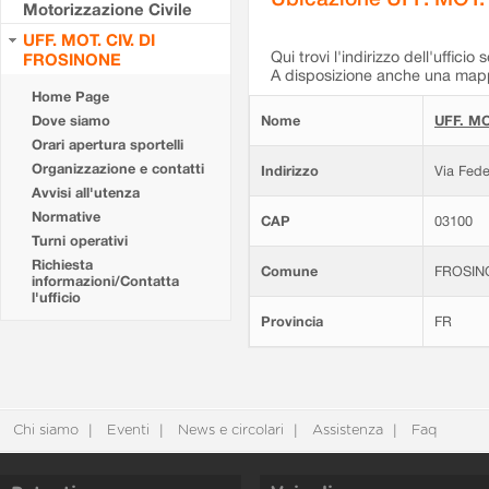
Motorizzazione Civile
UFF. MOT. CIV. DI
Qui trovi l'indirizzo dell'ufficio 
FROSINONE
A disposizione anche una mappa
Home Page
Dove siamo
Nome
UFF. MO
Orari apertura sportelli
Organizzazione e contatti
Indirizzo
Via Fede
Avvisi all'utenza
Normative
CAP
03100
Turni operativi
Richiesta
Comune
FROSIN
informazioni/Contatta
l'ufficio
Provincia
FR
Chi siamo
Eventi
News e circolari
Assistenza
Faq