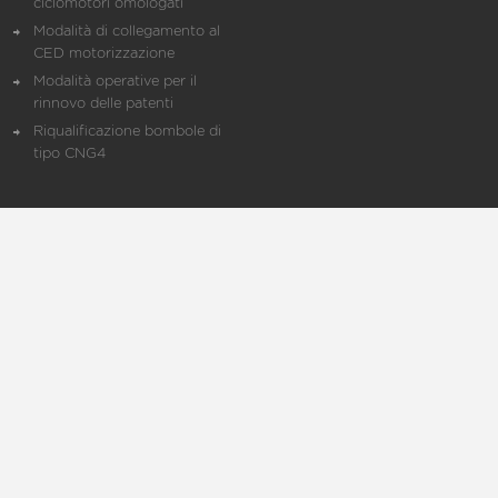
ciclomotori omologati
Modalità di collegamento al
CED motorizzazione
Modalità operative per il
rinnovo delle patenti
Riqualificazione bombole di
tipo CNG4