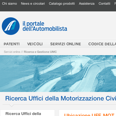
Chi siamo
News e circolari
Catalogo prodotti
Assistenza
Contatti
PATENTI
VEICOLI
SERVIZI ONLINE
CODICE DELL
Servizi online
//
Ricerca e Gestione UMC
Ricerca Uffici della Motorizzazione Civi
Ricerca Uffici della
Ubicazione UFF. MOT.