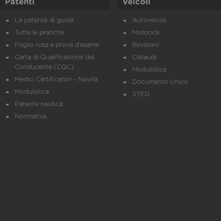
Patenti
Veicoli
La patente di guida
Autoveicoli
Tutte le pratiche
Motocicli
Foglio rosa e prove d’esame
Revisioni
Carta di Qualificazione del
Collaudi
Conducente (CQC)
Modulistica
Medici Certificatori - Novità
Documento Unico
Modulistica
STED
Patente nautica
Normativa