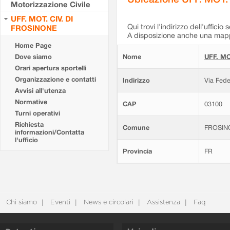
Motorizzazione Civile
UFF. MOT. CIV. DI
Qui trovi l'indirizzo dell'ufficio 
FROSINONE
A disposizione anche una mappa
Home Page
Dove siamo
Nome
UFF. MO
Orari apertura sportelli
Organizzazione e contatti
Indirizzo
Via Fede
Avvisi all'utenza
Normative
CAP
03100
Turni operativi
Richiesta
Comune
FROSIN
informazioni/Contatta
l'ufficio
Provincia
FR
Chi siamo
Eventi
News e circolari
Assistenza
Faq