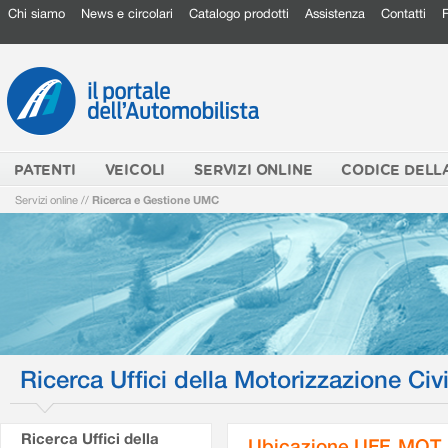
Chi siamo
News e circolari
Catalogo prodotti
Assistenza
Contatti
PATENTI
VEICOLI
SERVIZI ONLINE
CODICE DELL
Servizi online
//
Ricerca e Gestione UMC
Ricerca Uffici della Motorizzazione Civi
Ricerca Uffici della
Ubicazione UFF. MOT.