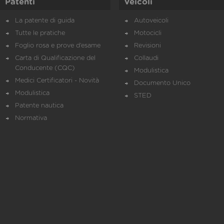
Patenti
Veicoli
La patente di guida
Autoveicoli
Tutte le pratiche
Motocicli
Foglio rosa e prove d’esame
Revisioni
Carta di Qualificazione del
Collaudi
Conducente (CQC)
Modulistica
Medici Certificatori - Novità
Documento Unico
Modulistica
STED
Patente nautica
Normativa