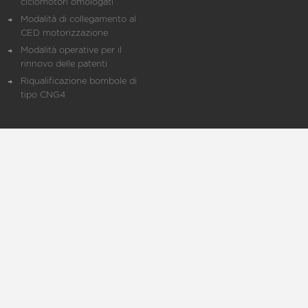
ciclomotori omologati
Modalità di collegamento al
CED motorizzazione
Modalità operative per il
rinnovo delle patenti
Riqualificazione bombole di
tipo CNG4