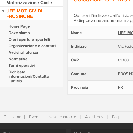
Motorizzazione Civile
UFF. MOT. CIV. DI
Qui trovi l'indirizzo dell'ufficio 
FROSINONE
A disposizione anche una mappa
Home Page
Dove siamo
Nome
UFF. MO
Orari apertura sportelli
Organizzazione e contatti
Indirizzo
Via Fede
Avvisi all'utenza
Normative
CAP
03100
Turni operativi
Richiesta
Comune
FROSIN
informazioni/Contatta
l'ufficio
Provincia
FR
Chi siamo
Eventi
News e circolari
Assistenza
Faq