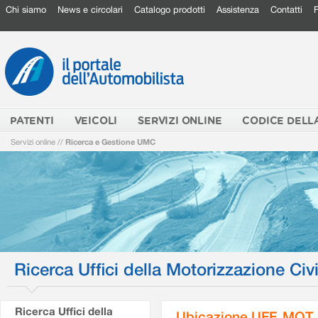
Chi siamo
News e circolari
Catalogo prodotti
Assistenza
Contatti
PATENTI
VEICOLI
SERVIZI ONLINE
CODICE DELL
Servizi online
//
Ricerca e Gestione UMC
Ricerca Uffici della Motorizzazione Civi
Ricerca Uffici della
Ubicazione UFF. MOT.