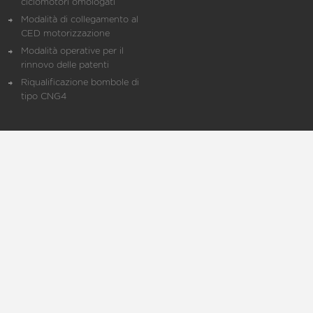
ciclomotori omologati
Modalità di collegamento al
CED motorizzazione
Modalità operative per il
rinnovo delle patenti
Riqualificazione bombole di
tipo CNG4