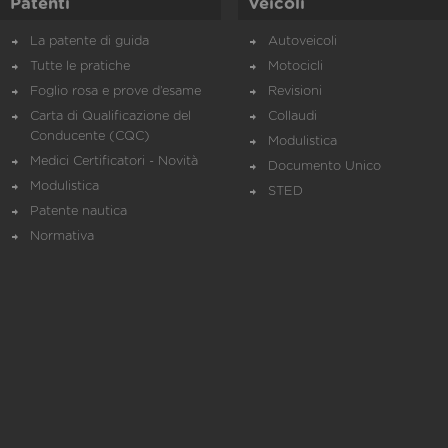
Patenti
Veicoli
La patente di guida
Autoveicoli
Tutte le pratiche
Motocicli
Foglio rosa e prove d’esame
Revisioni
Carta di Qualificazione del
Collaudi
Conducente (CQC)
Modulistica
Medici Certificatori - Novità
Documento Unico
Modulistica
STED
Patente nautica
Normativa