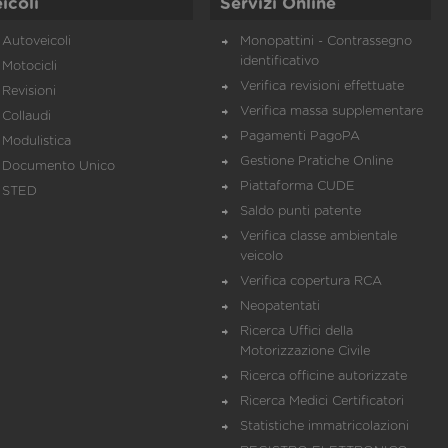
icoli
Servizi Online
Autoveicoli
Monopattini - Contrassegno
identificativo
Motocicli
Verifica revisioni effettuate
Revisioni
Verifica massa supplementare
Collaudi
Pagamenti PagoPA
Modulistica
Gestione Pratiche Online
Documento Unico
Piattaforma CUDE
STED
Saldo punti patente
Verifica classe ambientale
veicolo
Verifica copertura RCA
Neopatentati
Ricerca Uffici della
Motorizzazione Civile
Ricerca officine autorizzate
Ricerca Medici Certificatori
Statistiche immatricolazioni