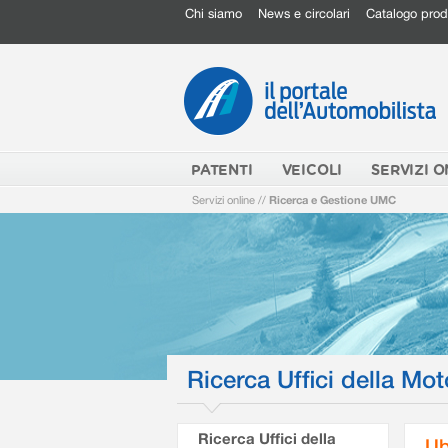
Chi siamo
News e circolari
Catalogo prod
PATENTI
VEICOLI
SERVIZI O
Servizi online
//
Ricerca e Gestione UMC
Ricerca Uffici della Mot
Ricerca Uffici della
Ub