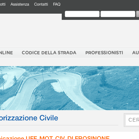
otti
Assistenza
Contatti
FAQ
NLINE
CODICE DELLA STRADA
PROFESSIONISTI
AU
orizzazione Civile
icazione UFF. MOT. CIV. DI FROSINONE