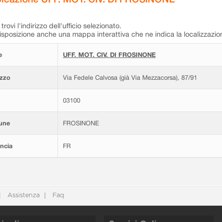
trovi l'indirizzo dell'ufficio selezionato.
isposizione anche una mappa interattiva che ne indica la localizzazio
e
UFF. MOT. CIV. DI FROSINONE
izzo
Via Fedele Calvosa (già Via Mezzacorsa), 87/91
03100
une
FROSINONE
ncia
FR
Assistenza
Faq