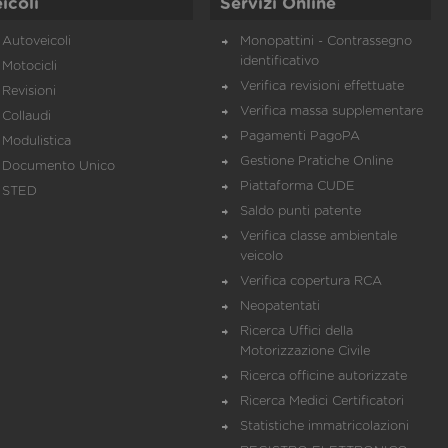
icoli
Servizi Online
Autoveicoli
Monopattini - Contrassegno
identificativo
Motocicli
Verifica revisioni effettuate
Revisioni
Verifica massa supplementare
Collaudi
Pagamenti PagoPA
Modulistica
Gestione Pratiche Online
Documento Unico
Piattaforma CUDE
STED
Saldo punti patente
Verifica classe ambientale
veicolo
Verifica copertura RCA
Neopatentati
Ricerca Uffici della
Motorizzazione Civile
Ricerca officine autorizzate
Ricerca Medici Certificatori
Statistiche immatricolazioni