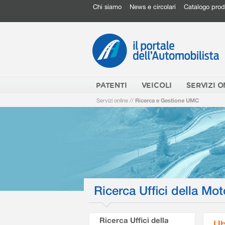
Chi siamo
News e circolari
Catalogo prod
PATENTI
VEICOLI
SERVIZI O
Servizi online
//
Ricerca e Gestione UMC
Ricerca Uffici della Mot
Ricerca Uffici della
Ub