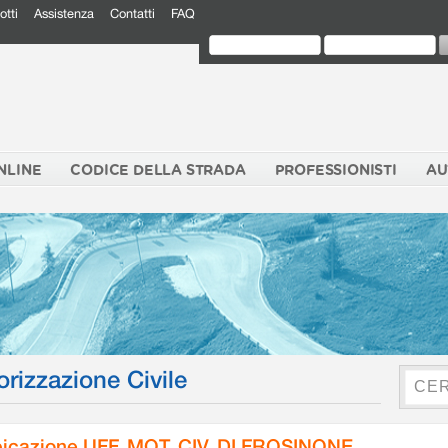
otti
Assistenza
Contatti
FAQ
NLINE
CODICE DELLA STRADA
PROFESSIONISTI
AU
orizzazione Civile
icazione UFF. MOT. CIV. DI FROSINONE