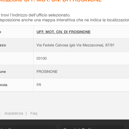
trovi l'indirizzo dell'ufficio selezionato.
isposizione anche una mappa interattiva che ne indica la localizzazio
e
UFF. MOT. CIV. DI FROSINONE
izzo
Via Fedele Calvosa (già Via Mezzacorsa), 87/91
03100
une
FROSINONE
ncia
FR
Assistenza
Faq