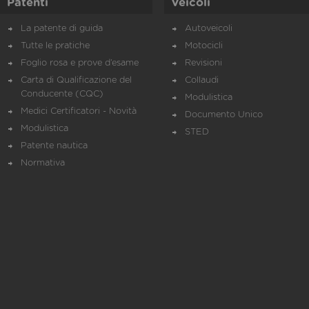
Patenti
Veicoli
La patente di guida
Autoveicoli
Tutte le pratiche
Motocicli
Foglio rosa e prove d’esame
Revisioni
Carta di Qualificazione del
Collaudi
Conducente (CQC)
Modulistica
Medici Certificatori - Novità
Documento Unico
Modulistica
STED
Patente nautica
Normativa