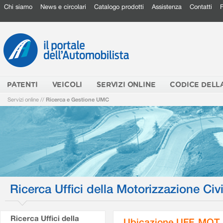
Chi siamo
News e circolari
Catalogo prodotti
Assistenza
Contatti
PATENTI
VEICOLI
SERVIZI ONLINE
CODICE DELL
Servizi online
//
Ricerca e Gestione UMC
Ricerca Uffici della Motorizzazione Civi
Ricerca Uffici della
Ubicazione UFF. MOT.