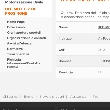
Motorizzazione Civile
UFF. MOT. CIV. DI
Qui trovi l'indirizzo dell'ufficio 
FROSINONE
A disposizione anche una mappa
Home Page
Dove siamo
Nome
UFF. MO
Orari apertura sportelli
Organizzazione e contatti
Indirizzo
Via Fede
Avvisi all'utenza
Normative
CAP
03100
Turni operativi
Richiesta
Comune
FROSIN
informazioni/Contatta
l'ufficio
Provincia
FR
Chi siamo
Eventi
News e circolari
Assistenza
Faq