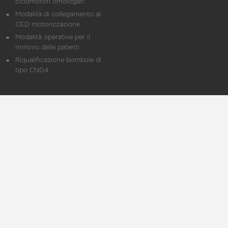
ciclomotori omologati
Modalità di collegamento al
CED motorizzazione
Modalità operative per il
rinnovo delle patenti
Riqualificazione bombole di
tipo CNG4