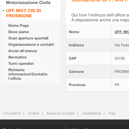
Motorizzazione Civile
UFF. MOT. CIV. DI
Qui trovi l'indirizzo dell'ufficio 
FROSINONE
A disposizione anche una mappa
Home Page
Dove siamo
Nome
UFF. MO
Orari apertura sportelli
Organizzazione e contatti
Indirizzo
Via Fede
Avvisi all'utenza
Normative
CAP
03100
Turni operativi
Richiesta
Comune
FROSIN
informazioni/Contatta
l'ufficio
Provincia
FR
Chi siamo
Eventi
News e circolari
Assistenza
Faq