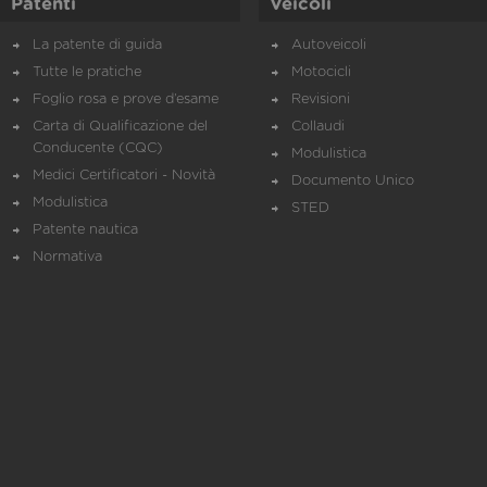
Patenti
Veicoli
La patente di guida
Autoveicoli
Tutte le pratiche
Motocicli
Foglio rosa e prove d’esame
Revisioni
Carta di Qualificazione del
Collaudi
Conducente (CQC)
Modulistica
Medici Certificatori - Novità
Documento Unico
Modulistica
STED
Patente nautica
Normativa