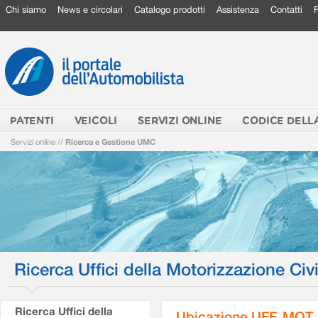
Chi siamo
News e circolari
Catalogo prodotti
Assistenza
Contatti
PATENTI
VEICOLI
SERVIZI ONLINE
CODICE DELL
Servizi online
//
Ricerca e Gestione UMC
Ricerca Uffici della Motorizzazione Civi
Ricerca Uffici della
Ubicazione UFF. MOT.