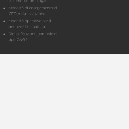
ciclomotori omologati
Modalità di collegamento al
CED motorizzazione
Modalità operative per il
rinnovo delle patenti
Riqualificazione bombole di
tipo CNG4