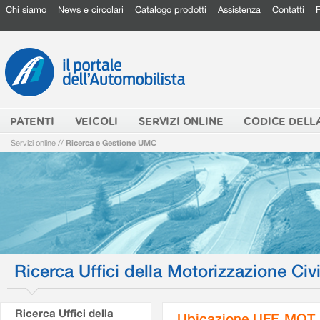
Chi siamo
News e circolari
Catalogo prodotti
Assistenza
Contatti
PATENTI
VEICOLI
SERVIZI ONLINE
CODICE DELL
Servizi online
//
Ricerca e Gestione UMC
Ricerca Uffici della Motorizzazione Civi
Ricerca Uffici della
Ubicazione UFF. MOT.