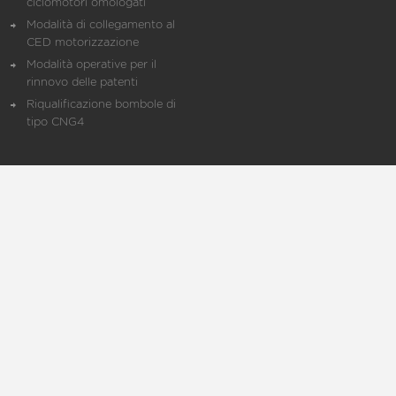
ciclomotori omologati
Modalità di collegamento al
CED motorizzazione
Modalità operative per il
rinnovo delle patenti
Riqualificazione bombole di
tipo CNG4