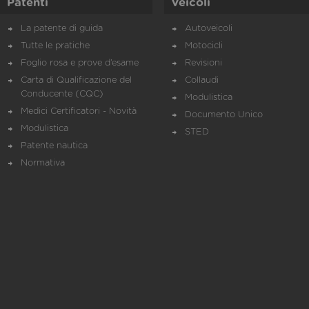
Patenti
Veicoli
La patente di guida
Autoveicoli
Tutte le pratiche
Motocicli
Foglio rosa e prove d’esame
Revisioni
Carta di Qualificazione del
Collaudi
Conducente (CQC)
Modulistica
Medici Certificatori - Novità
Documento Unico
Modulistica
STED
Patente nautica
Normativa