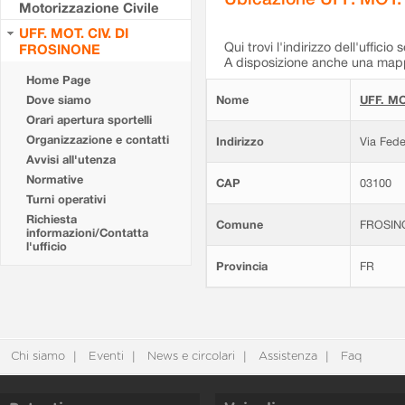
Motorizzazione Civile
UFF. MOT. CIV. DI
Qui trovi l'indirizzo dell'ufficio 
FROSINONE
A disposizione anche una mappa
Home Page
Dove siamo
Nome
UFF. MO
Orari apertura sportelli
Organizzazione e contatti
Indirizzo
Via Fede
Avvisi all'utenza
Normative
CAP
03100
Turni operativi
Richiesta
Comune
FROSIN
informazioni/Contatta
l'ufficio
Provincia
FR
Chi siamo
Eventi
News e circolari
Assistenza
Faq