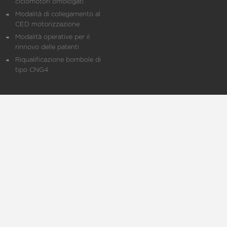
ciclomotori omologati
Modalità di collegamento al
CED motorizzazione
Modalità operative per il
rinnovo delle patenti
Riqualificazione bombole di
tipo CNG4