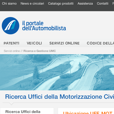
Chi siamo
News e circolari
Catalogo prodotti
Assistenza
Contatti
PATENTI
VEICOLI
SERVIZI ONLINE
CODICE DELL
Servizi online
//
Ricerca e Gestione UMC
Ricerca Uffici della Motorizzazione Civi
Ricerca Uffici della
Ubicazione UFF. MOT.