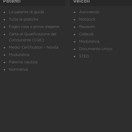
Patenti
Veicoli
La patente di guida
Autoveicoli
Tutte le pratiche
Motocicli
Foglio rosa e prove d’esame
Revisioni
Carta di Qualificazione del
Collaudi
Conducente (CQC)
Modulistica
Medici Certificatori - Novità
Documento Unico
Modulistica
STED
Patente nautica
Normativa