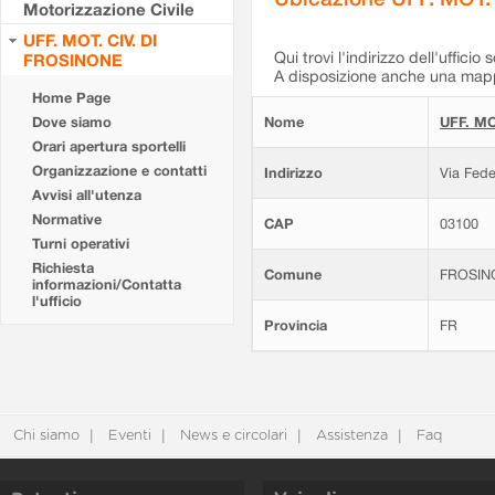
Motorizzazione Civile
UFF. MOT. CIV. DI
Qui trovi l'indirizzo dell'ufficio 
FROSINONE
A disposizione anche una mappa
Home Page
Dove siamo
Nome
UFF. MO
Orari apertura sportelli
Organizzazione e contatti
Indirizzo
Via Fede
Avvisi all'utenza
Normative
CAP
03100
Turni operativi
Richiesta
Comune
FROSIN
informazioni/Contatta
l'ufficio
Provincia
FR
Chi siamo
Eventi
News e circolari
Assistenza
Faq