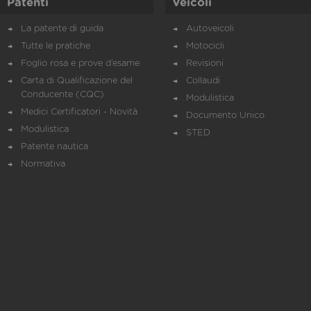
Patenti
Veicoli
La patente di guida
Autoveicoli
Tutte le pratiche
Motocicli
Foglio rosa e prove d’esame
Revisioni
Carta di Qualificazione del
Collaudi
Conducente (CQC)
Modulistica
Medici Certificatori - Novità
Documento Unico
Modulistica
STED
Patente nautica
Normativa