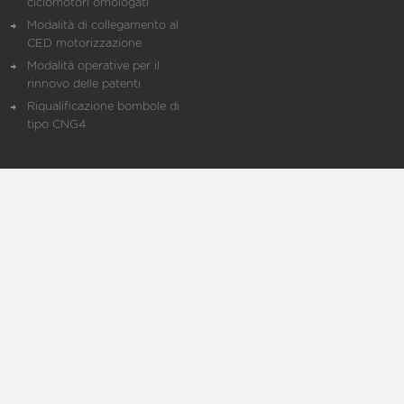
ciclomotori omologati
Modalità di collegamento al
CED motorizzazione
Modalità operative per il
rinnovo delle patenti
Riqualificazione bombole di
tipo CNG4