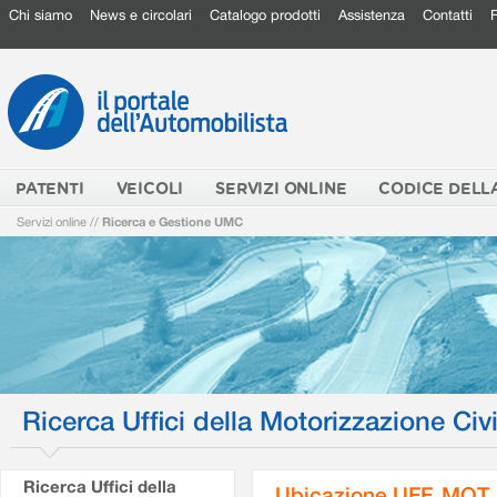
Chi siamo
News e circolari
Catalogo prodotti
Assistenza
Contatti
PATENTI
VEICOLI
SERVIZI ONLINE
CODICE DELL
Servizi online
//
Ricerca e Gestione UMC
Ricerca Uffici della Motorizzazione Civi
Ricerca Uffici della
Ubicazione UFF. MOT.