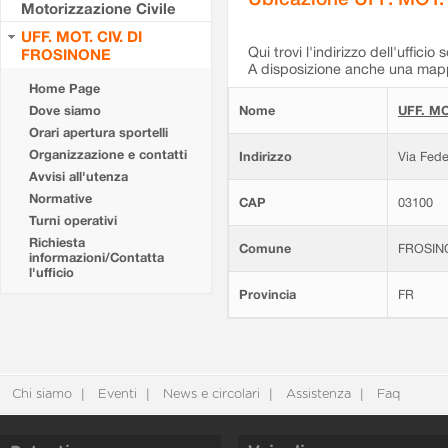
Motorizzazione Civile
UFF. MOT. CIV. DI
Qui trovi l'indirizzo dell'ufficio 
FROSINONE
A disposizione anche una mappa
Home Page
Dove siamo
Nome
UFF. MO
Orari apertura sportelli
Organizzazione e contatti
Indirizzo
Via Fede
Avvisi all'utenza
Normative
CAP
03100
Turni operativi
Richiesta
Comune
FROSIN
informazioni/Contatta
l'ufficio
Provincia
FR
Chi siamo
Eventi
News e circolari
Assistenza
Faq