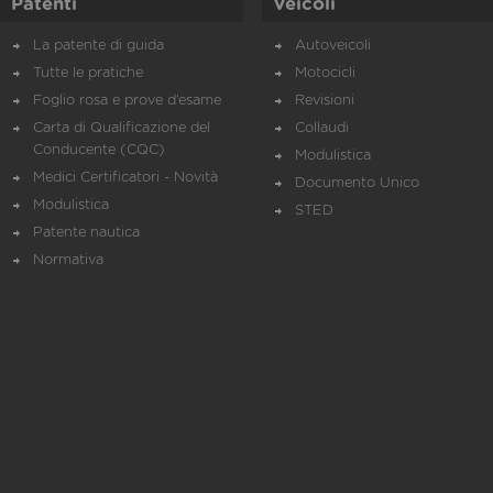
Patenti
Veicoli
La patente di guida
Autoveicoli
Tutte le pratiche
Motocicli
Foglio rosa e prove d’esame
Revisioni
Carta di Qualificazione del
Collaudi
Conducente (CQC)
Modulistica
Medici Certificatori - Novità
Documento Unico
Modulistica
STED
Patente nautica
Normativa