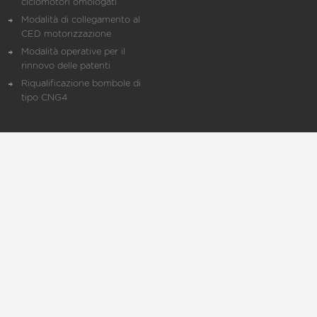
ciclomotori omologati
Modalità di collegamento al
CED motorizzazione
Modalità operative per il
rinnovo delle patenti
Riqualificazione bombole di
tipo CNG4