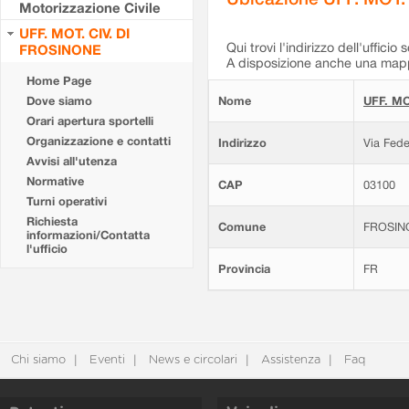
Motorizzazione Civile
UFF. MOT. CIV. DI
Qui trovi l'indirizzo dell'ufficio 
FROSINONE
A disposizione anche una mappa
Home Page
Dove siamo
Nome
UFF. MO
Orari apertura sportelli
Organizzazione e contatti
Indirizzo
Via Fede
Avvisi all'utenza
Normative
CAP
03100
Turni operativi
Richiesta
Comune
FROSIN
informazioni/Contatta
l'ufficio
Provincia
FR
Chi siamo
Eventi
News e circolari
Assistenza
Faq