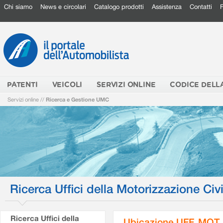
Chi siamo
News e circolari
Catalogo prodotti
Assistenza
Contatti
PATENTI
VEICOLI
SERVIZI ONLINE
CODICE DELL
Servizi online
//
Ricerca e Gestione UMC
Ricerca Uffici della Motorizzazione Civi
Ricerca Uffici della
Ubicazione UFF. MOT.