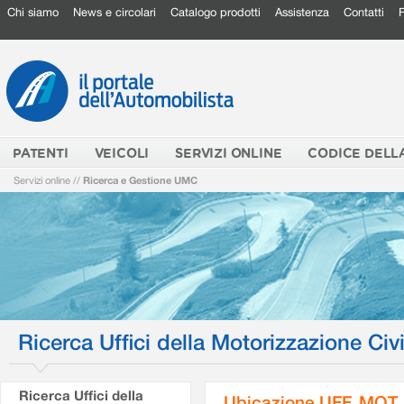
Chi siamo
News e circolari
Catalogo prodotti
Assistenza
Contatti
PATENTI
VEICOLI
SERVIZI ONLINE
CODICE DELL
Servizi online
//
Ricerca e Gestione UMC
Ricerca Uffici della Motorizzazione Civi
Ricerca Uffici della
Ubicazione UFF. MOT.