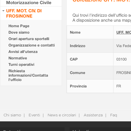
Motorizzazione Civile
UFF. MOT. CIV. DI
Qui trovi l'indirizzo dell'ufficio 
FROSINONE
A disposizione anche una mappa
Home Page
Dove siamo
Nome
UFF. MO
Orari apertura sportelli
Organizzazione e contatti
Indirizzo
Via Fede
Avvisi all'utenza
Normative
CAP
03100
Turni operativi
Richiesta
Comune
FROSIN
informazioni/Contatta
l'ufficio
Provincia
FR
Chi siamo
Eventi
News e circolari
Assistenza
Faq