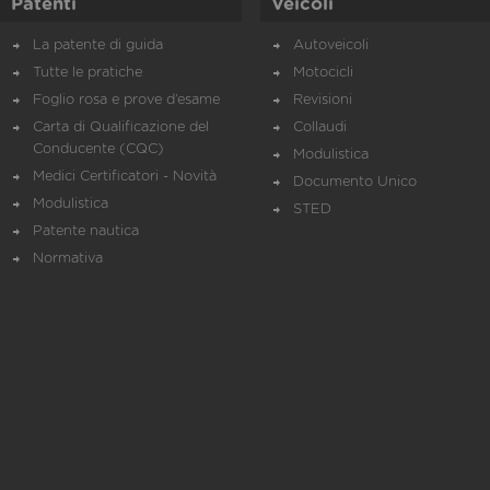
Patenti
Veicoli
La patente di guida
Autoveicoli
Tutte le pratiche
Motocicli
Foglio rosa e prove d’esame
Revisioni
Carta di Qualificazione del
Collaudi
Conducente (CQC)
Modulistica
Medici Certificatori - Novità
Documento Unico
Modulistica
STED
Patente nautica
Normativa