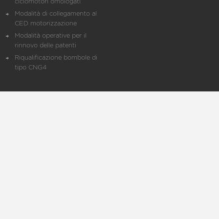
ciclomotori omologati
Modalità di collegamento al
CED motorizzazione
Modalità operative per il
rinnovo delle patenti
Riqualificazione bombole di
tipo CNG4