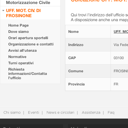
Motorizzazione Civile
UFF. MOT. CIV. DI
Qui trovi l'indirizzo dell'ufficio 
FROSINONE
A disposizione anche una mappa
Home Page
Dove siamo
Nome
UFF. MO
Orari apertura sportelli
Organizzazione e contatti
Indirizzo
Via Fede
Avvisi all'utenza
Normative
CAP
03100
Turni operativi
Richiesta
Comune
FROSIN
informazioni/Contatta
l'ufficio
Provincia
FR
Chi siamo
Eventi
News e circolari
Assistenza
Faq