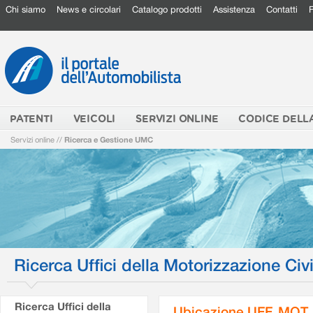
Chi siamo
News e circolari
Catalogo prodotti
Assistenza
Contatti
PATENTI
VEICOLI
SERVIZI ONLINE
CODICE DELL
Servizi online
//
Ricerca e Gestione UMC
Ricerca Uffici della Motorizzazione Civi
Ricerca Uffici della
Ubicazione UFF. MOT.