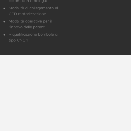
ciclomotori omologati
Modalità di collegamento al
CED motorizzazione
Modalità operative per il
rinnovo delle patenti
Riqualificazione bombole di
tipo CNG4