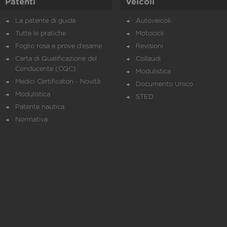
Patenti
Veicoli
La patente di guida
Autoveicoli
Tutte le pratiche
Motocicli
Foglio rosa e prove d’esame
Revisioni
Carta di Qualificazione del
Collaudi
Conducente (CQC)
Modulistica
Medici Certificatori - Novità
Documento Unico
Modulistica
STED
Patente nautica
Normativa