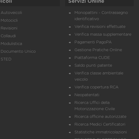
icoli
Servizi Online
Autoveicoli
Monopattini - Contrassegno
identificativo
Motocicli
Verifica revisioni effettuate
Revisioni
Verifica massa supplementare
Collaudi
Pagamenti PagoPA
Modulistica
Gestione Pratiche Online
Documento Unico
Piattaforma CUDE
STED
Saldo punti patente
Verifica classe ambientale
veicolo
Verifica copertura RCA
Neopatentati
Ricerca Uffici della
Motorizzazione Civile
Ricerca officine autorizzate
Ricerca Medici Certificatori
Statistiche immatricolazioni