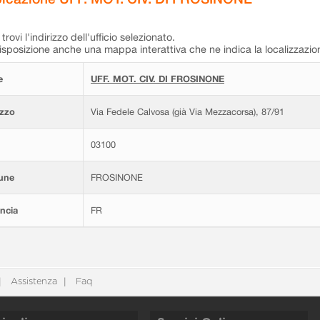
trovi l'indirizzo dell'ufficio selezionato.
isposizione anche una mappa interattiva che ne indica la localizzazio
e
UFF. MOT. CIV. DI FROSINONE
izzo
Via Fedele Calvosa (già Via Mezzacorsa), 87/91
03100
une
FROSINONE
ncia
FR
Assistenza
Faq