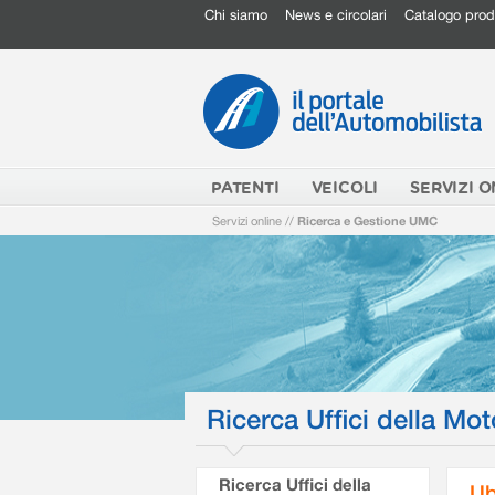
Chi siamo
News e circolari
Catalogo prod
PATENTI
VEICOLI
SERVIZI O
Servizi online
//
Ricerca e Gestione UMC
Ricerca Uffici della Mot
Ricerca Uffici della
Ub