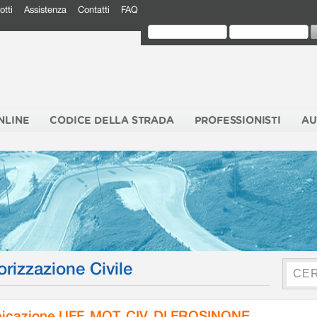
otti
Assistenza
Contatti
FAQ
NLINE
CODICE DELLA STRADA
PROFESSIONISTI
AU
orizzazione Civile
icazione UFF. MOT. CIV. DI FROSINONE