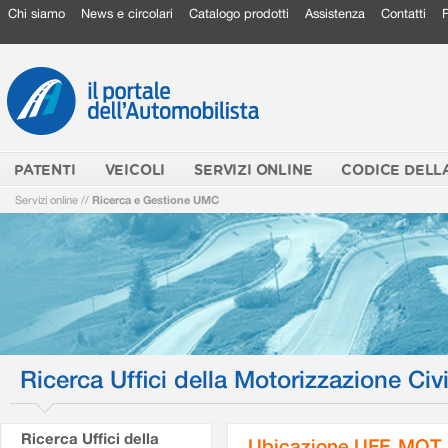
Chi siamo
News e circolari
Catalogo prodotti
Assistenza
Contatti
PATENTI
VEICOLI
SERVIZI ONLINE
CODICE DELL
Servizi online
//
Ricerca e Gestione UMC
Ricerca Uffici della Motorizzazione Civi
Ricerca Uffici della
Ubicazione UFF. MOT.