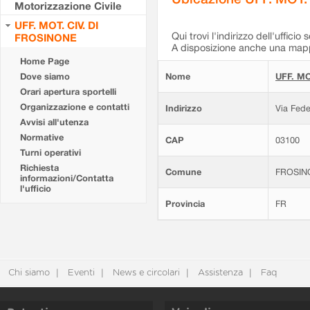
Motorizzazione Civile
UFF. MOT. CIV. DI
Qui trovi l'indirizzo dell'ufficio 
FROSINONE
A disposizione anche una mappa
Home Page
Dove siamo
Nome
UFF. MO
Orari apertura sportelli
Organizzazione e contatti
Indirizzo
Via Fede
Avvisi all'utenza
Normative
CAP
03100
Turni operativi
Richiesta
Comune
FROSIN
informazioni/Contatta
l'ufficio
Provincia
FR
Chi siamo
Eventi
News e circolari
Assistenza
Faq