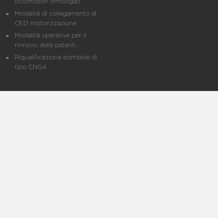
ciclomotori omologati
Modalità di collegamento al
CED motorizzazione
Modalità operative per il
rinnovo delle patenti
Riqualificazione bombole di
tipo CNG4