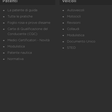
Patenti
Veicoli
La patente di guida
Autoveicoli
Tutte le pratiche
Motocicli
Foglio rosa e prove d’esame
Revisioni
Carta di Qualificazione del
Collaudi
Conducente (CQC)
Modulistica
Medici Certificatori - Novità
Documento Unico
Modulistica
STED
Patente nautica
Normativa